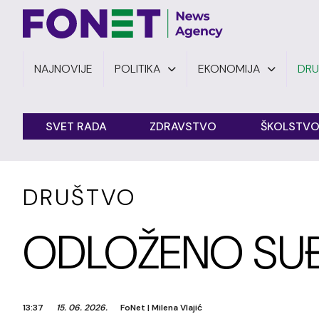
NAJNOVIJE
POLITIKA
EKONOMIJA
DR
SVET RADA
ZDRAVSTVO
ŠKOLSTV
DRUŠTVO
ODLOŽENO SUĐ
13:37
15. 06. 2026.
FoNet
|
Milena Vlajić