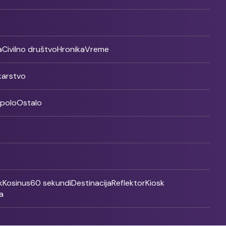
a
Civilno društvo
Hronika
Vreme
ikarstvo
rpolo
Ostalo
k
Kosinus
60 sekundi
Destinacija
Reflektor
Kiosk
a