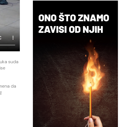
luka suda
ise
emena da
g