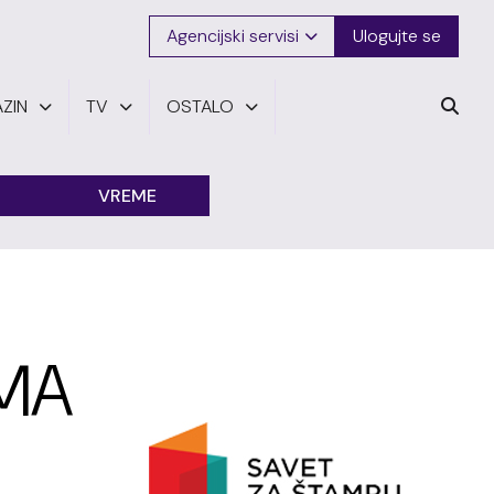
Agencijski servisi
Ulogujte se
ZIN
TV
OSTALO
VREME
MA