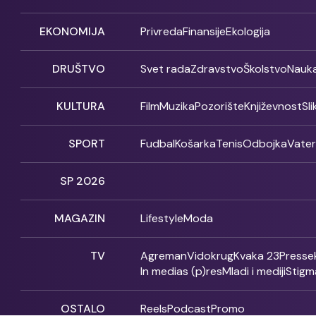
EKONOMIJA
Privreda
Finansije
Ekologija
DRUŠTVO
Svet rada
Zdravstvo
Školstvo
Nauk
KULTURA
Film
Muzika
Pozorište
Književnost
Sl
SPORT
Fudbal
Košarka
Tenis
Odbojka
Vate
SP 2026
MAGAZIN
Lifestyle
Moda
TV
Agreman
Vidokrug
Kvaka 23
Presse
In medias (p)res
Mladi i mediji
Stigm
OSTALO
Reels
Podcast
Promo