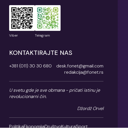
Viber
Telegram
KONTAKTIRAJTE NAS
+381 (011) 30 30 680
desk.fonet@gmail.com
redakcija@fonet.rs
U svetu gde je sve obmana - pričati istinu je
revolucionarni čin.
Džordž Orvel
Politika
Ekonomija
Društvo
Kultura
Sport