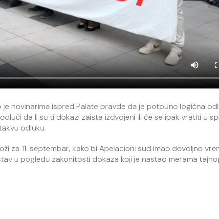
 je novinarima ispred Palate pravde da je potpuno logična od
i da li su ti dokazi zaista izdvojeni ili će se ipak vratiti u sp
takvu odluku.
loži za 11. septembar, kako bi Apelacioni sud imao dovoljno vr
 stav u pogledu zakonitosti dokaza koji je nastao merama tajno