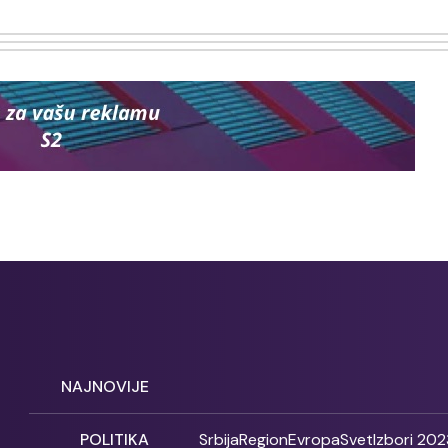
NAJNOVIJE
POLITIKA
Srbija
Region
Evropa
Svet
Izbori 202