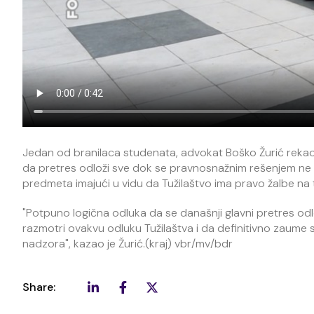
Jedan od branilaca studenata, advokat Boško Žurić rekao
da pretres odloži sve dok se pravnosnažnim rešenjem ne odluč
predmeta imajući u vidu da Tužilaštvo ima pravo žalbe na 
"Potpuno logična odluka da se današnji glavni pretres od
razmotri ovakvu odluku Tužilaštva i da definitivno zaume
nadzora", kazao je Žurić.(kraj) vbr/mv/bdr
Share: