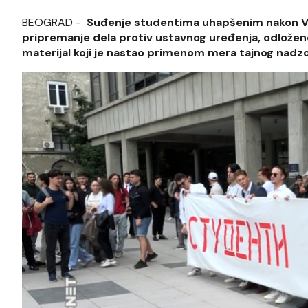
BEOGRAD -
Suđenje studentima uhapšenim nakon Vid
pripremanje dela protiv ustavnog uređenja, odloženo 
materijal koji je nastao primenom mera tajnog nadzo