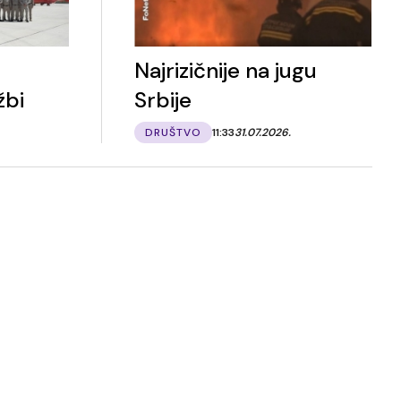
Najrizičnije na jugu
žbi
Srbije
DRUŠTVO
11:33
31.07.2026.