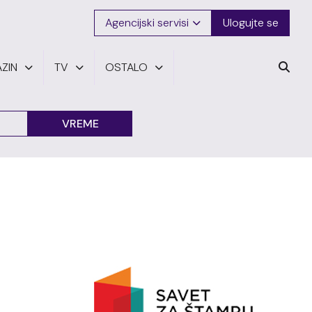
Agencijski servisi
Ulogujte se
ZIN
TV
OSTALO
VREME