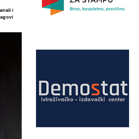
nali i
ragovi