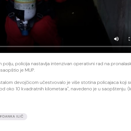
polju, policija nastavlja intenzivan operativni rad na pronala
, saopštio je MUP.
alom devojčicom učestvovalo je više stotina policajaca koji s
od oko 10 kvadratnih kilometara", navedeno je u saopštenju. (k
#DANKA ILIĆ