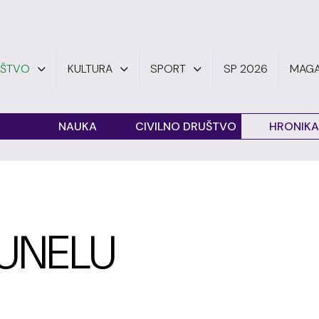
UŠTVO
KULTURA
SPORT
SP 2026
MAGA
O
NAUKA
CIVILNO DRUŠTVO
HRONIKA
TUNELU