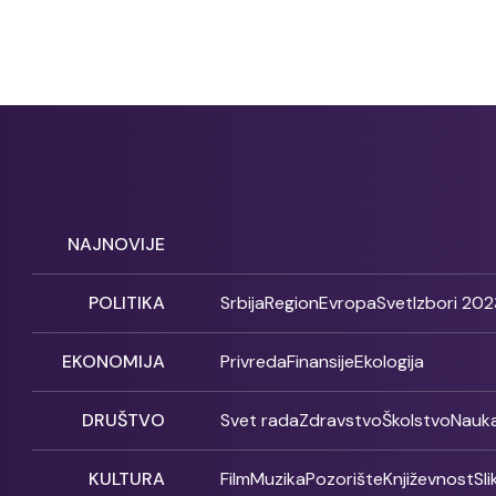
NAJNOVIJE
POLITIKA
Srbija
Region
Evropa
Svet
Izbori 202
EKONOMIJA
Privreda
Finansije
Ekologija
DRUŠTVO
Svet rada
Zdravstvo
Školstvo
Nauk
KULTURA
Film
Muzika
Pozorište
Književnost
Sl