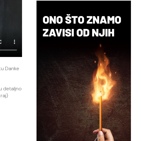
sku Danke
u detaljno
raj)