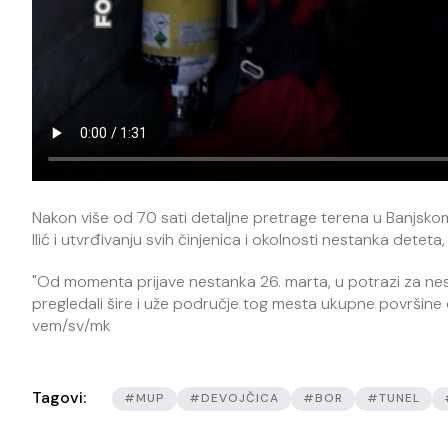
Nakon više od 70 sati detaljne pretrage terena u Banjskom 
Ilić i utvrđivanju svih činjenica i okolnosti nestanka deteta
"Od momenta prijave nestanka 26. marta, u potrazi za nest
pregledali šire i uže područje tog mesta ukupne površine 
vem/sv/mk
Tagovi:
#MUP
#DEVOJČICA
#BOR
#TUNEL