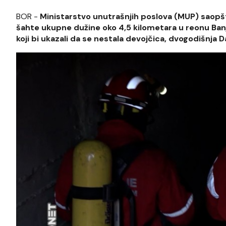
BOR -
Ministarstvo unutrašnjih poslova (MUP) saopšti
šahte ukupne dužine oko 4,5 kilometara u reonu Banjs
koji bi ukazali da se nestala devojčica, dvogodišnja Dan