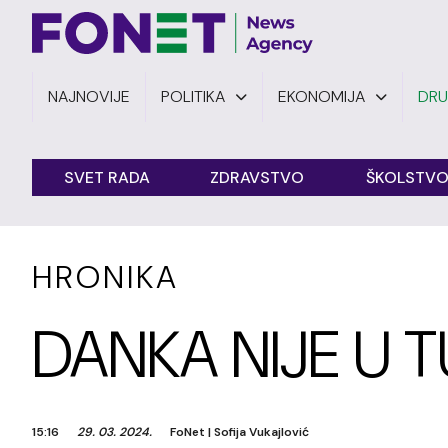
NAJNOVIJE
POLITIKA
EKONOMIJA
DR
SVET RADA
ZDRAVSTVO
ŠKOLSTV
HRONIKA
DANKA NIJE U 
15:16
29. 03. 2024.
FoNet
|
Sofija Vukajlović