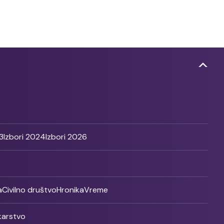
3
Izbori 2024
Izbori 2026
a
Civilno društvo
Hronika
Vreme
ikarstvo