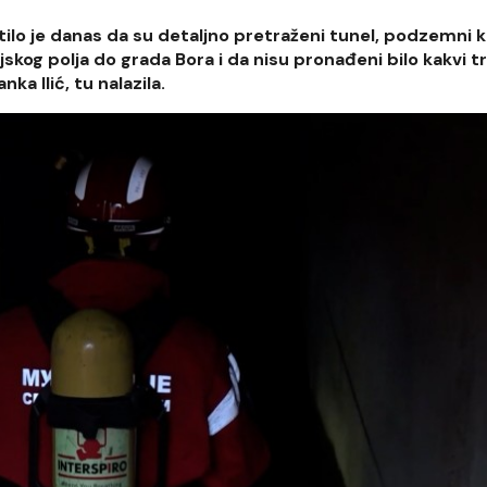
lo je danas da su detaljno pretraženi tunel, podzemni ka
kog polja do grada Bora i da nisu pronađeni bilo kakvi t
ka Ilić, tu nalazila.