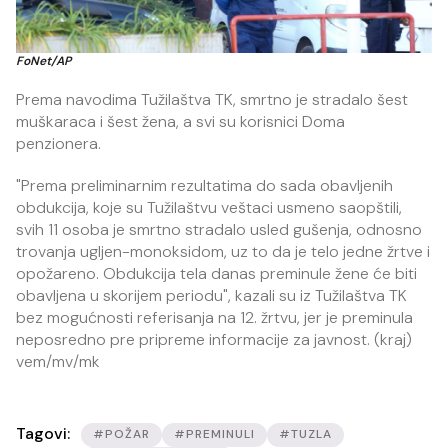
FoNet/AP
Prema navodima Tužilaštva TK, smrtno je stradalo šest
muškaraca i šest žena, a svi su korisnici Doma
penzionera.
"Prema preliminarnim rezultatima do sada obavljenih
obdukcija, koje su Tužilaštvu veštaci usmeno saopštili,
svih 11 osoba je smrtno stradalo usled gušenja, odnosno
trovanja ugljen-monoksidom, uz to da je telo jedne žrtve i
opožareno. Obdukcija tela danas preminule žene će biti
obavljena u skorijem periodu", kazali su iz Tužilaštva TK
bez mogućnosti referisanja na 12. žrtvu, jer je preminula
neposredno pre pripreme informacije za javnost. (kraj)
vem/mv/mk
Tagovi:
#POŽAR
#PREMINULI
#TUZLA