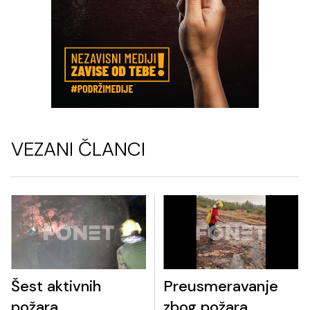
VEZANI ČLANCI
Šest aktivnih
Preusmeravanje
požara
zbog požara