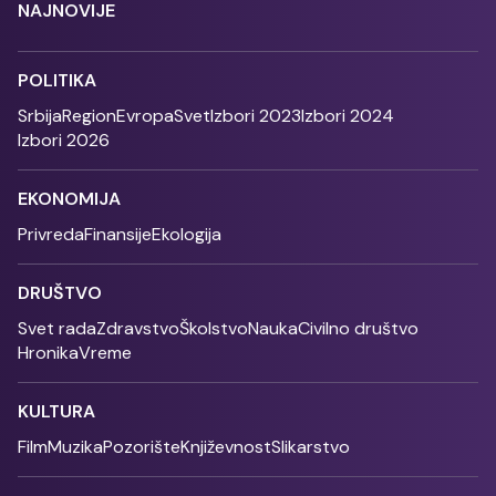
NAJNOVIJE
POLITIKA
Srbija
Region
Evropa
Svet
Izbori 2023
Izbori 2024
Izbori 2026
EKONOMIJA
Privreda
Finansije
Ekologija
DRUŠTVO
Svet rada
Zdravstvo
Školstvo
Nauka
Civilno društvo
Hronika
Vreme
KULTURA
Film
Muzika
Pozorište
Književnost
Slikarstvo