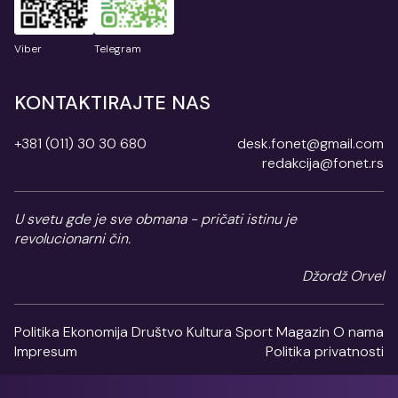
Viber
Telegram
KONTAKTIRAJTE NAS
+381 (011) 30 30 680
desk.fonet@gmail.com
redakcija@fonet.rs
U svetu gde je sve obmana - pričati istinu je
revolucionarni čin.
Džordž Orvel
Politika
Ekonomija
Društvo
Kultura
Sport
Magazin
O nama
Impresum
Politika privatnosti