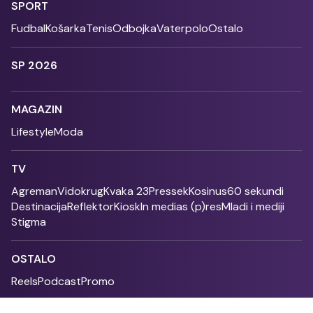
SPORT
Fudbal
Košarka
Tenis
Odbojka
Vaterpolo
Ostalo
SP 2026
MAGAZIN
Lifestyle
Moda
TV
Agreman
Vidokrug
Kvaka 23
Pressek
Kosinus
60 sekundi
Destinacija
Reflektor
Kiosk
In medias (p)res
Mladi i mediji
Stigma
OSTALO
Reels
Podcast
Promo