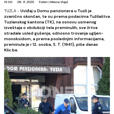
15:00
06. 11. 2025.
FoNet
|
Milena Vlajić
TUZLA -
Uviđaj u Domu penzionera u Tuzli je
zvanično okončan, te su prema podacima Tužilaštva
Tuzlanskog kantona (TK), na osnovu usmenog
izveštaja o obdukciji tela preminulih, sve žrtve
stradale usled gušenja, odnosno trovanja ugljen-
monoksidom, a prema poslednjim informacijama,
preminula je i 12. osoba, S. T. (1941), piše danas
Klix.ba.