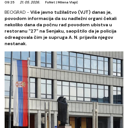
09:25
21. 05. 2026.
FoNet
|
Milena Vlajić
BEOGRAD -
Više javno tužilaštvo (VJT) danas je,
povodom informacija da su nadležni organi čekali
nekoliko dana da počnu rad povodom ubistva u
restoranu "27" na Senjaku, saopštilo da je policija
odreagovala čim je supruga A. N. prijavila njegov
nestanak.