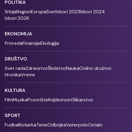
POLITIKA
Srbija
Region
Evropa
Svet
Izbori 2023
Izbori 2024
Izbori 2026
EKONOMIJA
Privreda
Finansije
Ekologija
DRUŠTVO
Svet rada
Zdravstvo
Školstvo
Nauka
Civilno društvo
Hronika
Vreme
KULTURA
Film
Muzika
Pozorište
Književnost
Slikarstvo
SPORT
Fudbal
Košarka
Tenis
Odbojka
Vaterpolo
Ostalo