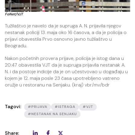
FoNet/VJT
Tužilaštvo je navelo da je supruga A. N. prijavila njegov
nestanak policiji 13. maja oko 16 časova, a da je policija o
prijavi obavestila Prvo osnovno javno tužilaštvo u
Beogradu.
Nakon početnih provera prijave, policija je istog dana u
20:47 obavestila VJT da je supruga prijavila nestanak A.
N. i da postoje indicije da je on učestvovao u događaju u
kojem je 12. maja posle 23 časa upotrebljeno vatreno
oružje u restoranu na Senjaku. (kraj) vbr/mv/bdr
Tagovi:
#PRIJAVA
#ISTRAGA
#VJT
#NESTANAK NA SENJAKU
Share: