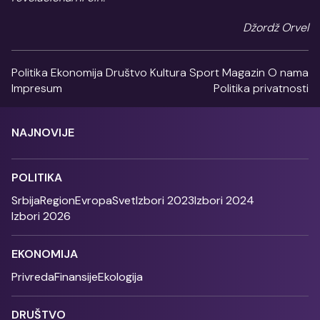
Džordž Orvel
Politika
Ekonomija
Društvo
Kultura
Sport
Magazin
O nama
Impresum
Politika privatnosti
NAJNOVIJE
POLITIKA
Srbija
Region
Evropa
Svet
Izbori 2023
Izbori 2024
Izbori 2026
EKONOMIJA
Privreda
Finansije
Ekologija
DRUŠTVO