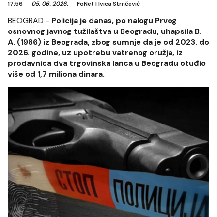
17:56
05. 06. 2026.
FoNet
|
Ivica Strnčević
BEOGRAD -
Policija je danas, po nalogu Prvog
osnovnog javnog tužilaštva u Beogradu, uhapsila B.
A. (1986) iz Beograda, zbog sumnje da je od 2023. do
2026. godine, uz upotrebu vatrenog oružja, iz
prodavnica dva trgovinska lanca u Beogradu otuđio
više od 1,7 miliona dinara.