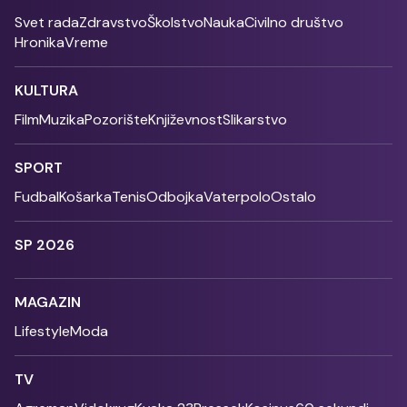
Svet rada
Zdravstvo
Školstvo
Nauka
Civilno društvo
Hronika
Vreme
KULTURA
Film
Muzika
Pozorište
Književnost
Slikarstvo
SPORT
Fudbal
Košarka
Tenis
Odbojka
Vaterpolo
Ostalo
SP 2026
MAGAZIN
Lifestyle
Moda
TV