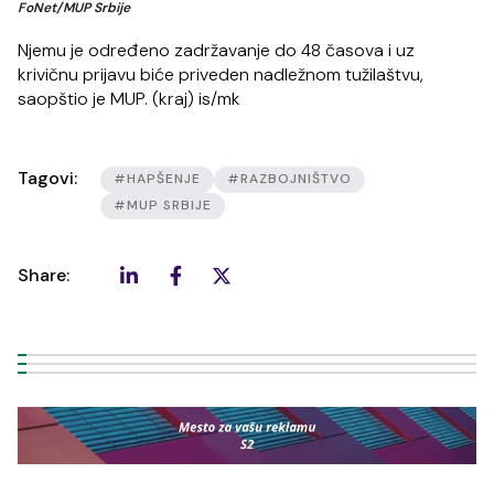
FoNet/MUP Srbije
Njemu je određeno zadržavanje do 48 časova i uz
krivičnu prijavu biće priveden nadležnom tužilaštvu,
saopštio je MUP. (kraj) is/mk
Tagovi:
#HAPŠENJE
#RAZBOJNIŠTVO
#MUP SRBIJE
Share: