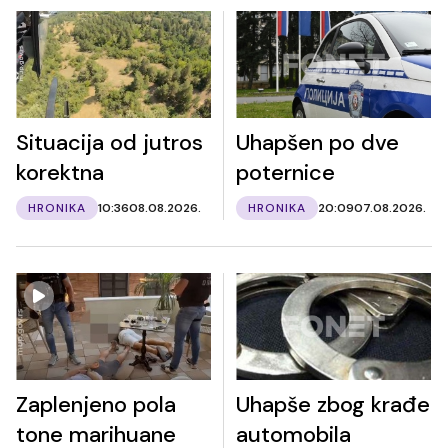
Situacija od jutros
Uhapšen po dve
korektna
poternice
HRONIKA
10:36
08.08.2026.
HRONIKA
20:09
07.08.2026.
Zaplenjeno pola
Uhapše zbog krađe
tone marihuane
automobila