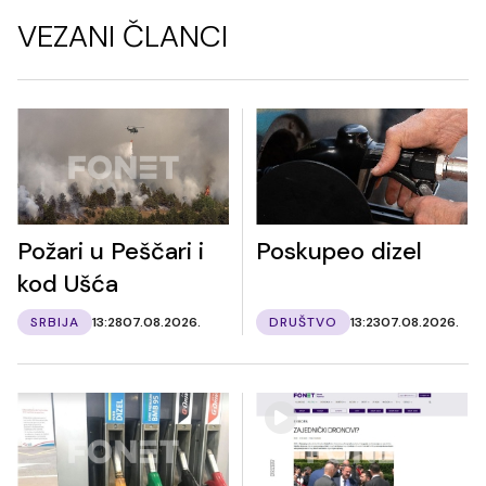
VEZANI ČLANCI
Požari u Peščari i
Poskupeo dizel
kod Ušća
SRBIJA
13:28
07.08.2026.
DRUŠTVO
13:23
07.08.2026.