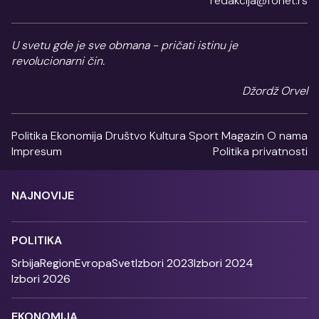
redakcija@fonet.rs
U svetu gde je sve obmana - pričati istinu je
revolucionarni čin.
Džordž Orvel
Politika
Ekonomija
Društvo
Kultura
Sport
Magazin
O nama
Impresum
Politika privatnosti
NAJNOVIJE
POLITIKA
Srbija
Region
Evropa
Svet
Izbori 2023
Izbori 2024
Izbori 2026
EKONOMIJA