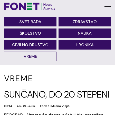
SVET RADA
ZDRAVSTVO
ŠKOLSTVO
NAUKA
CIVILNO DRUŠTVO
HRONIKA
VREME
VREME
SUNČANO, DO 20 STEPENI
08:14
09. 10. 2025.
FoNet
|
Milena Vlajić
BEOGRAD -
Vreme će danas u Srbiji biti pretežno