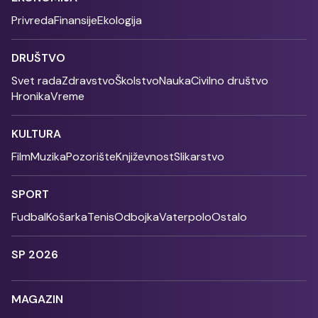
Privreda
Finansije
Ekologija
DRUŠTVO
Svet rada
Zdravstvo
Školstvo
Nauka
Civilno društvo
Hronika
Vreme
KULTURA
Film
Muzika
Pozorište
Književnost
Slikarstvo
SPORT
Fudbal
Košarka
Tenis
Odbojka
Vaterpolo
Ostalo
SP 2026
MAGAZIN