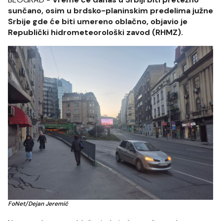
sunčano, osim u brdsko-planinskim predelima južne
Srbije gde će biti umereno oblačno, objavio je
Republički hidrometeorološki zavod (RHMZ).
FoNet/Dejan Jeremić