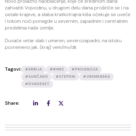
Novo prolazno naoblačenje, koje će sredinom dana
zahvatiti Vojvodinu, u drugom delu dana proširiće se i na
ostale krajeve, a slaba kratkotrajna kiša očekuje se uveče
i tokom noći ponegde u severnim, zapadnim i centralnim
predelima naše zemlje.
Duvaće vetar slab i umeren, severozapadni, na istoku
povremeno jak. (kraj) vem/mv/dk
Tagovi:
#SRBIJA
#RHMZ
#PROGNOZA
#SUNČANO
#STEPENI
#VREMENSKA
#DVADESET
Share: