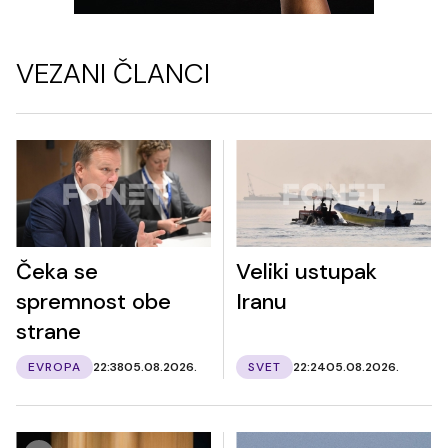
VEZANI ČLANCI
Čeka se
Veliki ustupak
spremnost obe
Iranu
strane
EVROPA
22:38
05.08.2026.
SVET
22:24
05.08.2026.