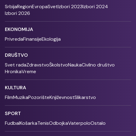
Srbija
Region
Evropa
Svet
Izbori 2023
Izbori 2024
Izbori 2026
EKONOMIJA
Privreda
Finansije
Ekologija
DRUŠTVO
Svet rada
Zdravstvo
Školstvo
Nauka
Civilno društvo
Hronika
Vreme
KULTURA
Film
Muzika
Pozorište
Književnost
Slikarstvo
SPORT
Fudbal
Košarka
Tenis
Odbojka
Vaterpolo
Ostalo