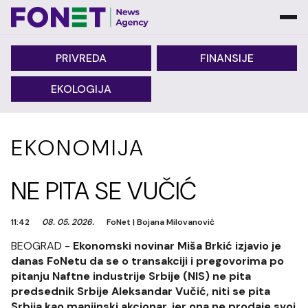
PRIVREDA
FINANSIJE
EKOLOGIJA
EKONOMIJA
NE PITA SE VUČIĆ
11:42
08. 05. 2026.
FoNet
|
Bojana Milovanović
BEOGRAD -
Ekonomski novinar Miša Brkić izjavio je
danas FoNetu da se o transakciji i pregovorima po
pitanju Naftne industrije Srbije (NIS) ne pita
predsednik Srbije Aleksandar Vučić, niti se pita
Srbija kao manjinski akcionar, jer ona ne prodaje svoj