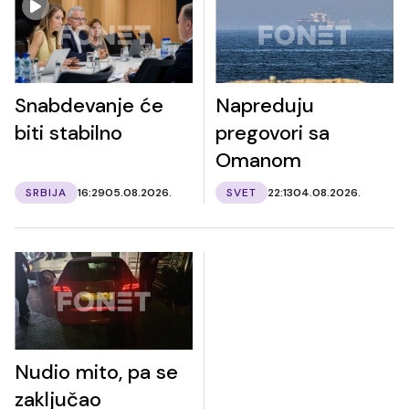
Snabdevanje će
Napreduju
biti stabilno
pregovori sa
Omanom
SRBIJA
16:29
05.08.2026.
SVET
22:13
04.08.2026.
Nudio mito, pa se
zaključao