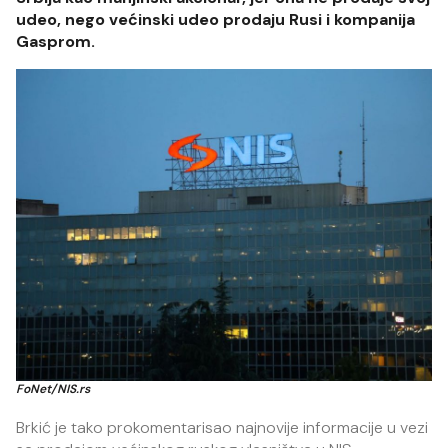
udeo, nego većinski udeo prodaju Rusi i kompanija
Gasprom.
FoNet/NIS.rs
Brkić je tako prokomentarisao najnovije informacije u vezi