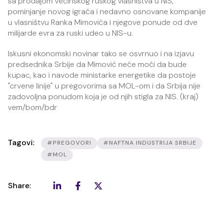
sa prodajom većinskog ruskog vlasništva u NIS,
pominjanje novog igrača i nedavno osnovane kompanije
u vlasništvu Ranka Mimovića i njegove ponude od dve
milijarde evra za ruski udeo u NIS-u.
Iskusni ekonomski novinar tako se osvrnuo i na izjavu
predsednika Srbije da Mimović neće moći da bude
kupac, kao i navode ministarke energetike da postoje
"crvene linije" u pregovorima sa MOL-om i da Srbija nije
zadovoljna ponudom koja je od njih stigla za NIS. (kraj)
vem/bom/bdr
Tagovi:
#PREGOVORI
#NAFTNA INDUSTRIJA SRBIJE
#MOL
Share: