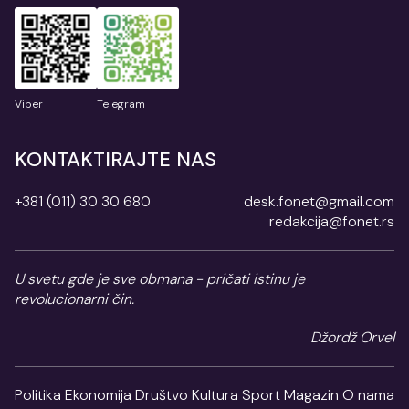
Viber
Telegram
KONTAKTIRAJTE NAS
+381 (011) 30 30 680
desk.fonet@gmail.com
redakcija@fonet.rs
U svetu gde je sve obmana - pričati istinu je
revolucionarni čin.
Džordž Orvel
Politika
Ekonomija
Društvo
Kultura
Sport
Magazin
O nama