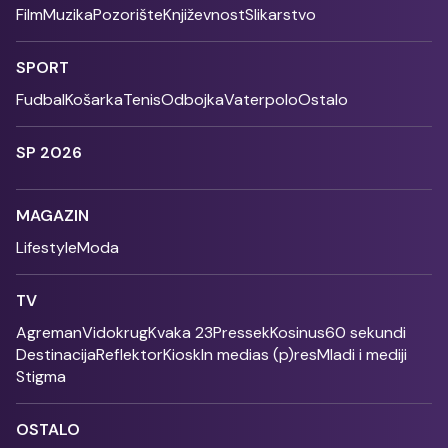
Film
Muzika
Pozorište
Književnost
Slikarstvo
SPORT
Fudbal
Košarka
Tenis
Odbojka
Vaterpolo
Ostalo
SP 2026
MAGAZIN
Lifestyle
Moda
TV
Agreman
Vidokrug
Kvaka 23
Pressek
Kosinus
60 sekundi
Destinacija
Reflektor
Kiosk
In medias (p)res
Mladi i mediji
Stigma
OSTALO