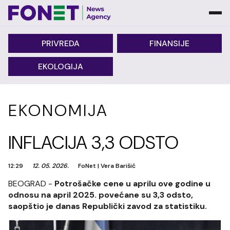
PRIVREDA
FINANSIJE
EKOLOGIJA
EKONOMIJA
INFLACIJA 3,3 ODSTO
12:29
12. 05. 2026.
FoNet
|
Vera Barišić
BEOGRAD -
Potrošačke cene u aprilu ove godine u
odnosu na april 2025. povećane su 3,3 odsto,
saopštio je danas Republički zavod za statistiku.