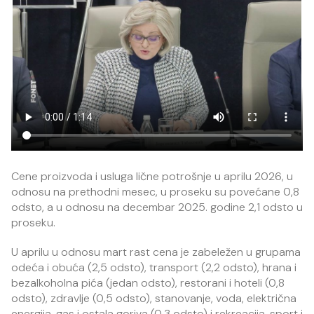
Cene proizvoda i usluga lične potrošnje u aprilu 2026, u
odnosu na prethodni mesec, u proseku su povećane 0,8
odsto, a u odnosu na decembar 2025. godine 2,1 odsto u
proseku.
U aprilu u odnosu mart rast cena je zabeležen u grupama
odeća i obuća (2,5 odsto), transport (2,2 odsto), hrana i
bezalkoholna pića (jedan odsto), restorani i hoteli (0,8
odsto), zdravlje (0,5 odsto), stanovanje, voda, električna
energija, gas i ostala goriva (0,3 odsto) i rekreacija, sport i