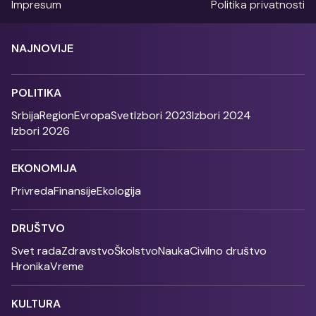
Impresum
Politika privatnosti
NAJNOVIJE
POLITIKA
Srbija
Region
Evropa
Svet
Izbori 2023
Izbori 2024
Izbori 2026
EKONOMIJA
Privreda
Finansije
Ekologija
DRUŠTVO
Svet rada
Zdravstvo
Školstvo
Nauka
Civilno društvo
Hronika
Vreme
KULTURA