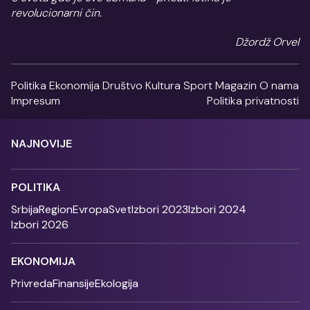
revolucionarni čin.
Džordž Orvel
Politika
Ekonomija
Društvo
Kultura
Sport
Magazin
O nama
Impresum
Politika privatnosti
NAJNOVIJE
POLITIKA
Srbija
Region
Evropa
Svet
Izbori 2023
Izbori 2024
Izbori 2026
EKONOMIJA
Privreda
Finansije
Ekologija