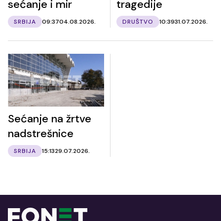
sećanje i mir
tragedije
SRBIJA
09:37
04.08.2026.
DRUŠTVO
10:39
31.07.2026.
Sećanje na žrtve
nadstrešnice
SRBIJA
15:13
29.07.2026.