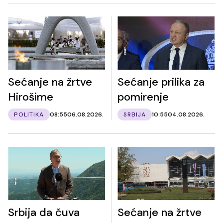
Sećanje na žrtve
Sećanje prilika za
Hirošime
pomirenje
POLITIKA
08:55
06.08.2026.
SRBIJA
10:55
04.08.2026.
Srbija da čuva
Sećanje na žrtve