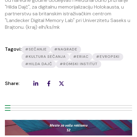
od naredne godine dodeljivati i Međunarodno priznanje
"Hilda Dajč", za digitalnu memorijalizaciju Holokausta, u
partnerstvu sa britanskim istraživačkim centrom
"Landecker Digital Memory Lab" pri Univerzitetu Saseks u
Brajtonu. (kraj) elh/ks/mk
Tagovi:
#SEĆANJE
#NAGRADE
#KULTURA SEĆANJA
#ERIAC
#EVROPSKI
#HILDA DAJČ
#ROMSKI INSTITUT
Share: