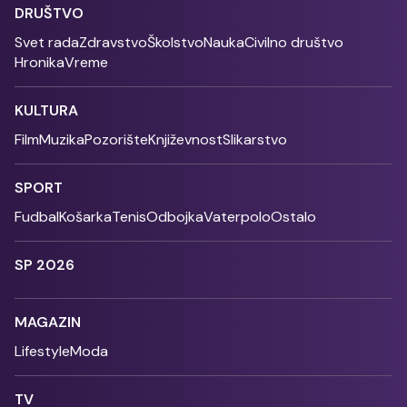
DRUŠTVO
Svet rada
Zdravstvo
Školstvo
Nauka
Civilno društvo
Hronika
Vreme
KULTURA
Film
Muzika
Pozorište
Književnost
Slikarstvo
SPORT
Fudbal
Košarka
Tenis
Odbojka
Vaterpolo
Ostalo
SP 2026
MAGAZIN
Lifestyle
Moda
TV