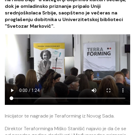
dok je omladinsko priznanje pripalo Uniji
srednjoškolaca Srbije, saopšteno je večeras na
proglašenju dobitnika u Univerzitetskoj biblioteci
"Svetozar Marković".
Inicijator te nagrade je Teraforming iz Novog Sada.
Direktor Teraforminga Miško Stanišić najavio je da će se