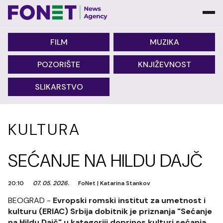
FILM
MUZIKA
POZORIŠTE
KNJIŽEVNOST
SLIKARSTVO
KULTURA
SEĆANJE NA HILDU DAJČ
20:10
07. 05. 2026.
FoNet
|
Katarina Stankov
BEOGRAD -
Evropski romski institut za umetnost i
kulturu (ERIAC) Srbija dobitnik je priznanja "Sećanje
na Hildu Dajč" u kategoriji doprinos kulturi sećanja,