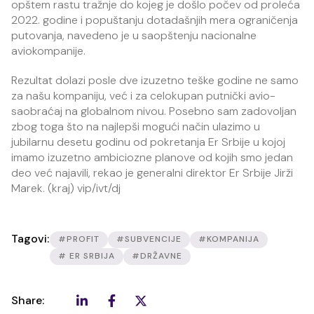
opštem rastu tražnje do kojeg je došlo počev od proleća
2022. godine i popuštanju dotadašnjih mera ograničenja
putovanja, navedeno je u saopštenju nacionalne
aviokompanije.
Rezultat dolazi posle dve izuzetno teške godine ne samo
za našu kompaniju, već i za celokupan putnički avio-
saobraćaj na globalnom nivou. Posebno sam zadovoljan
zbog toga što na najlepši mogući način ulazimo u
jubilarnu desetu godinu od pokretanja Er Srbije u kojoj
imamo izuzetno ambiciozne planove od kojih smo jedan
deo već najavili, rekao je generalni direktor Er Srbije Jirži
Marek. (kraj) vip/ivt/dj
Tagovi:
#PROFIT
#SUBVENCIJE
#KOMPANIJA
# ER SRBIJA
#DRŽAVNE
Share: