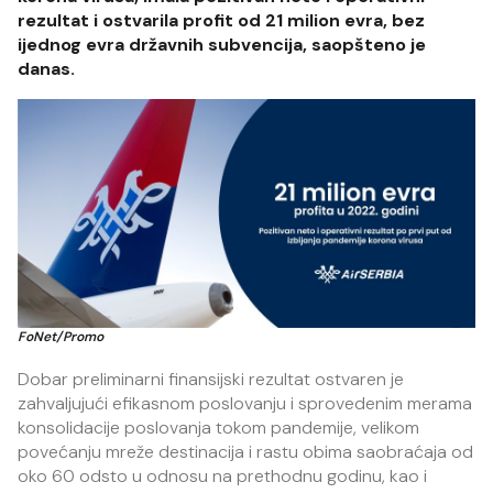
rezultat i ostvarila profit od 21 milion evra, bez
ijednog evra državnih subvencija, saopšteno je
danas.
FoNet/Promo
Dobar preliminarni finansijski rezultat ostvaren je
zahvaljujući efikasnom poslovanju i sprovedenim merama
konsolidacije poslovanja tokom pandemije, velikom
povećanju mreže destinacija i rastu obima saobraćaja od
oko 60 odsto u odnosu na prethodnu godinu, kao i