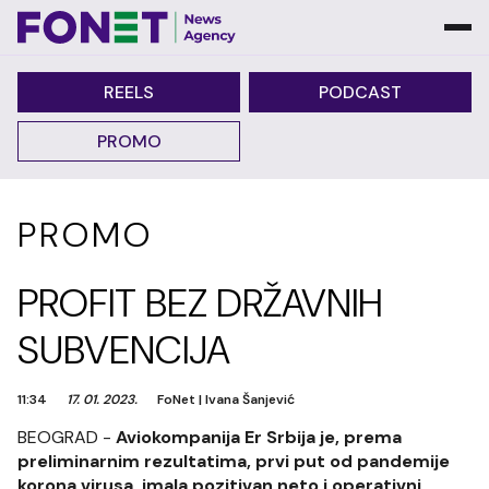
REELS
PODCAST
PROMO
PROMO
PROFIT BEZ DRŽAVNIH
SUBVENCIJA
11:34
17. 01. 2023.
FoNet
|
Ivana Šanjević
BEOGRAD -
Aviokompanija Er Srbija je, prema
preliminarnim rezultatima, prvi put od pandemije
korona virusa, imala pozitivan neto i operativni