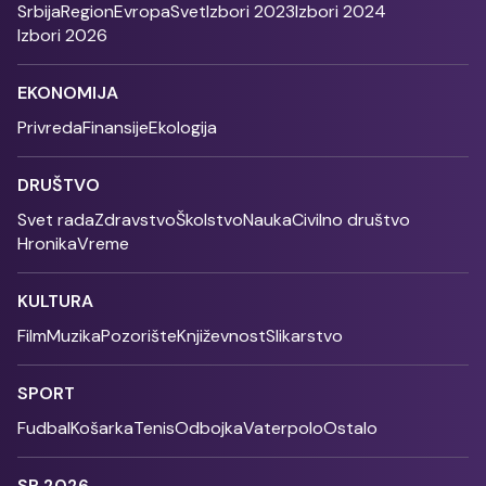
Srbija
Region
Evropa
Svet
Izbori 2023
Izbori 2024
Izbori 2026
EKONOMIJA
Privreda
Finansije
Ekologija
DRUŠTVO
Svet rada
Zdravstvo
Školstvo
Nauka
Civilno društvo
Hronika
Vreme
KULTURA
Film
Muzika
Pozorište
Književnost
Slikarstvo
SPORT
Fudbal
Košarka
Tenis
Odbojka
Vaterpolo
Ostalo
SP 2026