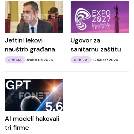
Jeftini lekovi
Ugovor za
nauštrb građana
sanitarnu zaštitu
SRBIJA
15:18
01.08.2026.
SRBIJA
11:25
31.07.2026.
AI modeli hakovali
tri firme