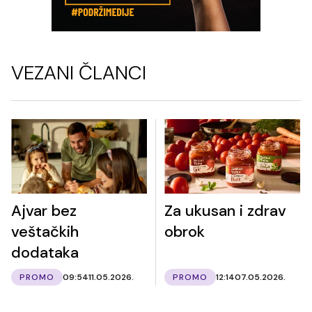
VEZANI ČLANCI
Ajvar bez
Za ukusan i zdrav
veštačkih
obrok
dodataka
PROMO
09:54
11.05.2026.
PROMO
12:14
07.05.2026.