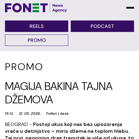
REELS
PODCAST
PROMO
PROMO
MAGIJA BAKINA TAJNA
DŽEMOVA
15:12
12. 05. 2026.
FoNet
|
desk
BEOGRAD -
Postoji ukus koji nas bez upozorenja
vraća u detinjstvo – miris džema na toplom hlebu.
Taj prvi, neopisivo drag trenutak je više od ukusa, to