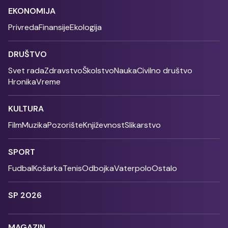
EKONOMIJA
Privreda
Finansije
Ekologija
DRUŠTVO
Svet rada
Zdravstvo
Školstvo
Nauka
Civilno društvo
Hronika
Vreme
KULTURA
Film
Muzika
Pozorište
Književnost
Slikarstvo
SPORT
Fudbal
Košarka
Tenis
Odbojka
Vaterpolo
Ostalo
SP 2026
MAGAZIN