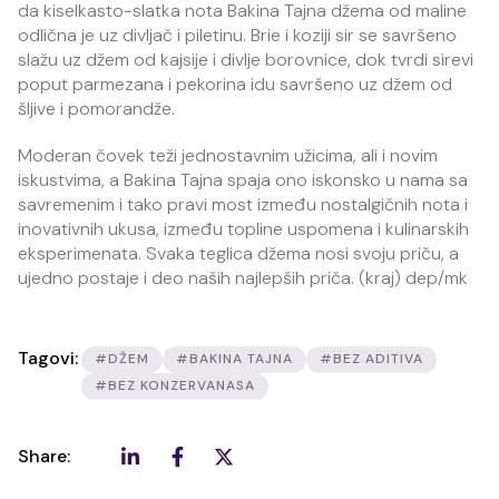
da kiselkasto-slatka nota Bakina Tajna džema od maline
odlična je uz divljač i piletinu. Brie i koziji sir se savršeno
slažu uz džem od kajsije i divlje borovnice, dok tvrdi sirevi
poput parmezana i pekorina idu savršeno uz džem od
šljive i pomorandže.
Moderan čovek teži jednostavnim užicima, ali i novim
iskustvima, a Bakina Tajna spaja ono iskonsko u nama sa
savremenim i tako pravi most između nostalgičnih nota i
inovativnih ukusa, između topline uspomena i kulinarskih
eksperimenata. Svaka teglica džema nosi svoju priču, a
ujedno postaje i deo naših najlepših priča. (kraj) dep/mk
Tagovi:
#DŽEM
#BAKINA TAJNA
#BEZ ADITIVA
#BEZ KONZERVANASA
Share: