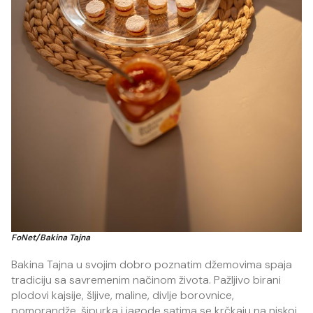
FoNet/Bakina Tajna
Bakina Tajna u svojim dobro poznatim džemovima spaja
tradiciju sa savremenim načinom života. Pažljivo birani
plodovi kajsije, šljive, maline, divlje borovnice,
pomorandže, šipurka i jagode satima se krčkaju na niskoj