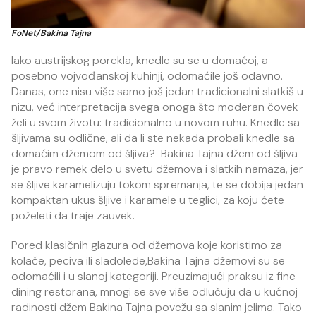
FoNet/Bakina Tajna
Iako austrijskog porekla, knedle su se u domaćoj, a
posebno vojvođanskoj kuhinji, odomaćile još odavno.
Danas, one nisu više samo još jedan tradicionalni slatkiš u
nizu, već interpretacija svega onoga što moderan čovek
želi u svom životu: tradicionalno u novom ruhu. Knedle sa
šljivama su odlične, ali da li ste nekada probali knedle sa
domaćim džemom od šljiva? Bakina Tajna džem od šljiva
je pravo remek delo u svetu džemova i slatkih namaza, jer
se šljive karamelizuju tokom spremanja, te se dobija jedan
kompaktan ukus šljive i karamele u teglici, za koju ćete
poželeti da traje zauvek.
Pored klasičnih glazura od džemova koje koristimo za
kolače, peciva ili sladolede,Bakina Tajna džemovi su se
odomaćili i u slanoj kategoriji. Preuzimajući praksu iz fine
dining restorana, mnogi se sve više odlučuju da u kućnoj
radinosti džem Bakina Tajna povežu sa slanim jelima. Tako