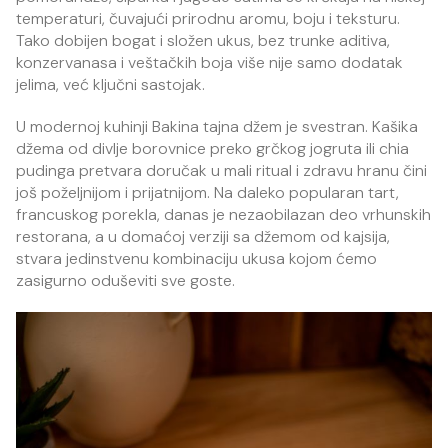
temperaturi, čuvajući prirodnu aromu, boju i teksturu.
Tako dobijen bogat i složen ukus, bez trunke aditiva,
konzervanasa i veštačkih boja više nije samo dodatak
jelima, već ključni sastojak.
U modernoj kuhinji Bakina tajna džem je svestran. Kašika
džema od divlje borovnice preko grčkog jogruta ili chia
pudinga pretvara doručak u mali ritual i zdravu hranu čini
još poželjnijom i prijatnijom. Na daleko popularan tart,
francuskog porekla, danas je nezaobilazan deo vrhunskih
restorana, a u domaćoj verziji sa džemom od kajsija,
stvara jedinstvenu kombinaciju ukusa kojom ćemo
zasigurno oduševiti sve goste.