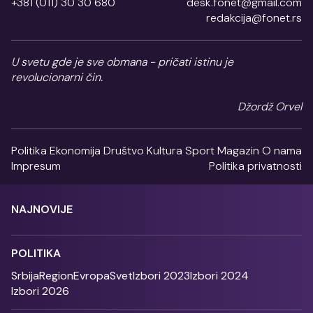
+381 (011) 30 30 680
desk.fonet@gmail.com
redakcija@fonet.rs
U svetu gde je sve obmana - pričati istinu je
revolucionarni čin.
Džordž Orvel
Politika
Ekonomija
Društvo
Kultura
Sport
Magazin
O nama
Impresum
Politika privatnosti
NAJNOVIJE
POLITIKA
Srbija
Region
Evropa
Svet
Izbori 2023
Izbori 2024
Izbori 2026