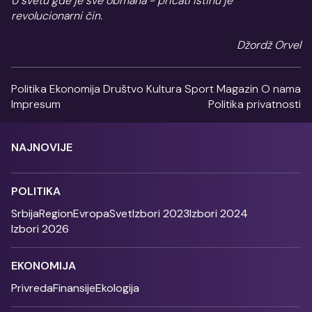
U svetu gde je sve obmana - pričati istinu je
revolucionarni čin.
Džordž Orvel
Politika
Ekonomija
Društvo
Kultura
Sport
Magazin
O nama
Impresum
Politika privatnosti
NAJNOVIJE
POLITIKA
Srbija
Region
Evropa
Svet
Izbori 2023
Izbori 2024
Izbori 2026
EKONOMIJA
Privreda
Finansije
Ekologija