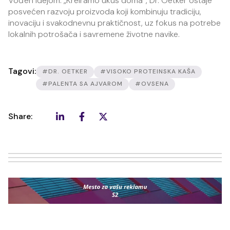
Vođen idejom: „Kreiramo ukus doma“, Dr. Oetker ostaje
posvećen razvoju proizvoda koji kombinuju tradiciju,
inovaciju i svakodnevnu praktičnost, uz fokus na potrebe
lokalnih potrošača i savremene životne navike.
Tagovi:
#DR. OETKER
#VISOKO PROTEINSKA KAŠA
#PALENTA SA AJVAROM
#OVSENA
Share: