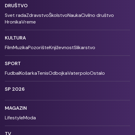
DRUŠTVO
Svet rada
Zdravstvo
Školstvo
Nauka
Civilno društvo
Hronika
Vreme
KULTURA
Film
Muzika
Pozorište
Književnost
Slikarstvo
SPORT
Fudbal
Košarka
Tenis
Odbojka
Vaterpolo
Ostalo
SP 2026
MAGAZIN
Lifestyle
Moda
TV