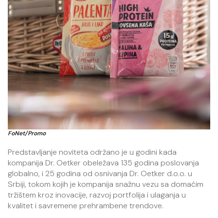
FoNet/Promo
Predstavljanje noviteta održano je u godini kada
kompanija Dr. Oetker obeležava 135 godina poslovanja
globalno, i 25 godina od osnivanja Dr. Oetker d.o.o. u
Srbiji, tokom kojih je kompanija snažnu vezu sa domaćim
tržištem kroz inovacije, razvoj portfolija i ulaganja u
kvalitet i savremene prehrambene trendove.