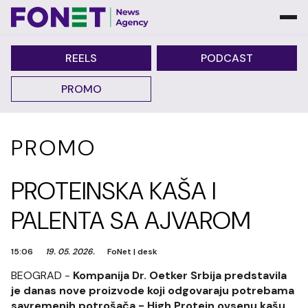
REELS
PODCAST
PROMO
PROMO
PROTEINSKA KAŠA I
PALENTA SA AJVAROM
15:06
19. 05. 2026.
FoNet
|
desk
BEOGRAD -
Kompanija Dr. Oetker Srbija predstavila
je danas nove proizvode koji odgovaraju potrebama
savremenih potrošača - High Protein ovsenu kašu