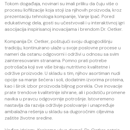
Tokom događaja, novinari su imali priliku da čuju više o
procesu liofilizacije koja stoji iza njihovih proizvoda, kroz
prezentaciju tehnologa kompanije, Vanje Ipač. Pored
edukativnog dela, gosti su učestvovali i u interaktivnoj igri
asocijacija inspirisanoj inovacijama i brendom Dr. Oetker.
Kompanija Dr. Oetker, poštujući svoju dugogodišnju
tradiciju, kontinuirano ulaže u svoje poslovne procese u
nameri da ostanu odgovorni i održivi u odnosu sa svim
zainteresovanim stranama. Pomno prati potrebe
potrošača koji sve više biraju nutritivno kvalitetne i
održive proizvode. U skladu s tim, njihov asortiman nudi
opcije sa manje šećera i soli, dodatnim izvorima proteina,
kao i širok izbor proizvoda biljnog porekla. Ove inovacije
prate trendove kvalitetnije ishrane, ali i podstiču promene
navika u pravcu odgovornije potrošnje. Istovremeno
nastavlja da razvija održivije poslovanje i unapređuje
ambalažna rešenja u skladu sa dugoročnim ciljevima
zaštite životne sredine.