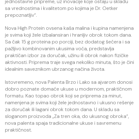
jednostavne pripreme, uz inovacije koje ostaju u skladu
sa vrednostima i kvalitetom po kojima je Dr. Oetker
prepoznatljiv“.
Nova High Protein ovsena kaša malina i kupina namenjena
je svima koji žele izbalansiran i hranljiv obrok tokom dana.
Sa čak 15 g proteina po porciji, bez dodatog šećera i sa
pažljivo kombinovanim ukusima voća, predstavlja
praktičan izbor za doručak, užinu ili obrok nakon fizičke
aktivnosti. Priprema traje svega nekoliko minuta, što je čini
idealnim saveznikom ubrzanog načina života.
Istovremeno, nova Palenta Brzo i Lako sa ajvarom donosi
dobro poznate domaće ukuse u modernom, praktičnom
formatu. Kao topao obrok koji se priprema za minut,
namenjena je svima koji žele jednostavno i ukusno rešenje
za doručak ili lagani obrok tokom dana. U skladu sa
sloganom proizvoda „Za tren oka, do ukusnog obroka“,
nova palenta spaja tradicionalne ukuse i savremenu
praktičnost.