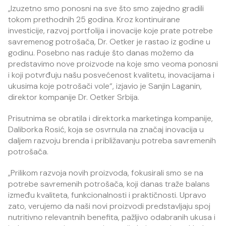
„Izuzetno smo ponosni na sve što smo zajedno gradili
tokom prethodnih 25 godina. Kroz kontinuirane
investicije, razvoj portfolija i inovacije koje prate potrebe
savremenog potrošača, Dr. Oetker je rastao iz godine u
godinu. Posebno nas raduje što danas možemo da
predstavimo nove proizvode na koje smo veoma ponosni
i koji potvrđuju našu posvećenost kvalitetu, inovacijama i
ukusima koje potrošači vole“, izjavio je Sanjin Laganin,
direktor kompanije Dr. Oetker Srbija.
Prisutnima se obratila i direktorka marketinga kompanije,
Daliborka Rosić, koja se osvrnula na značaj inovacija u
daljem razvoju brenda i približavanju potreba savremenih
potrošača.
„Prilikom razvoja novih proizvoda, fokusirali smo se na
potrebe savremenih potrošača, koji danas traže balans
između kvaliteta, funkcionalnosti i praktičnosti. Upravo
zato, verujemo da naši novi proizvodi predstavljaju spoj
nutritivno relevantnih benefita, pažljivo odabranih ukusa i