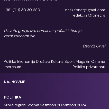
+381 (011) 30 30 680
desk.fonet@gmail.com
redakcija@fonet.rs
U svetu gde je sve obmana - pričati istinu je
revolucionarni čin.
Džordž Orvel
Politika
Ekonomija
Društvo
Kultura
Sport
Magazin
O nama
Impresum
Politika privatnosti
NAJNOVIJE
POLITIKA
Srbija
Region
Evropa
Svet
Izbori 2023
Izbori 2024