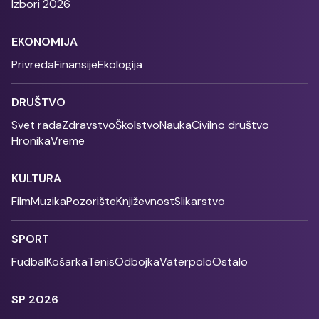
Izbori 2026
EKONOMIJA
Privreda
Finansije
Ekologija
DRUŠTVO
Svet rada
Zdravstvo
Školstvo
Nauka
Civilno društvo
Hronika
Vreme
KULTURA
Film
Muzika
Pozorište
Književnost
Slikarstvo
SPORT
Fudbal
Košarka
Tenis
Odbojka
Vaterpolo
Ostalo
SP 2026