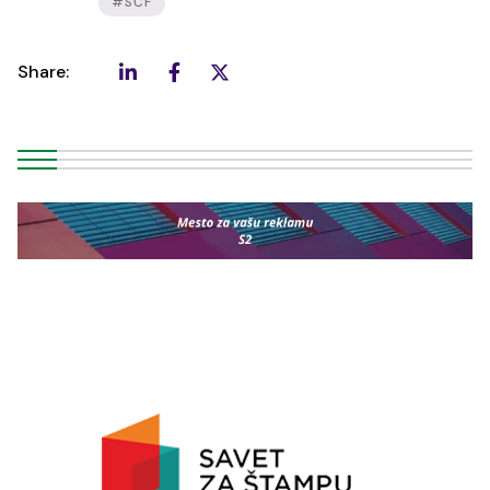
#SĆF
Share: