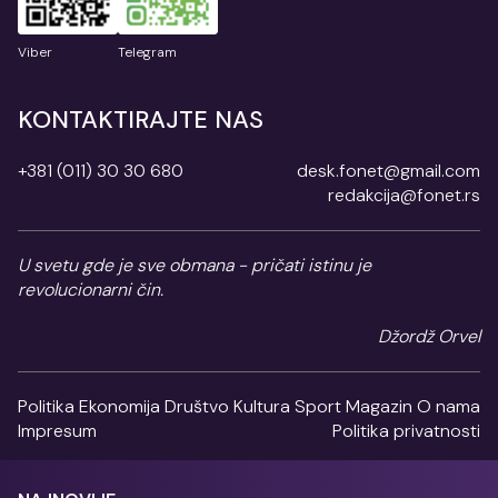
Viber
Telegram
KONTAKTIRAJTE NAS
+381 (011) 30 30 680
desk.fonet@gmail.com
redakcija@fonet.rs
U svetu gde je sve obmana - pričati istinu je
revolucionarni čin.
Džordž Orvel
Politika
Ekonomija
Društvo
Kultura
Sport
Magazin
O nama
Impresum
Politika privatnosti