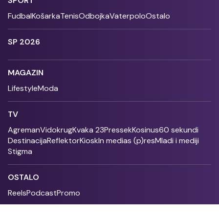
SPORT
Fudbal
Košarka
Tenis
Odbojka
Vaterpolo
Ostalo
SP 2026
MAGAZIN
Lifestyle
Moda
TV
Agreman
Vidokrug
Kvaka 23
Pressek
Kosinus
60 sekundi
Destinacija
Reflektor
Kiosk
In medias (p)res
Mladi i mediji
Stigma
OSTALO
Reels
Podcast
Promo
Fonet - 2004 - 2026 - All rights reserved