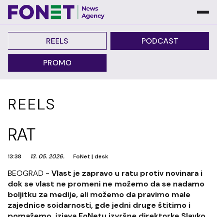
REELS
PODCAST
PROMO
REELS
RAT
13:38
13. 05. 2026.
FoNet
|
desk
BEOGRAD -
Vlast je zapravo u ratu protiv novinara i
dok se vlast ne promeni ne možemo da se nadamo
boljitku za medije, ali možemo da pravimo male
zajednice soidarnosti, gde jedni druge štitimo i
pomažemo, izjava FoNetu izvršne direktorke Slavko