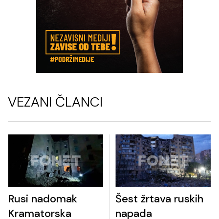
VEZANI ČLANCI
Rusi nadomak
Šest žrtava ruskih
Kramatorska
napada