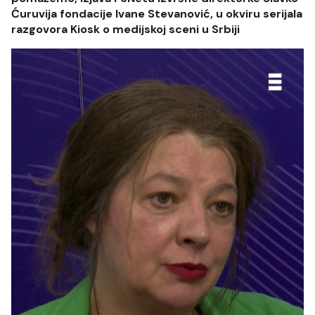
Ćuruvija fondacije Ivane Stevanović, u okviru serijala
razgovora Kiosk o medijskoj sceni u Srbiji