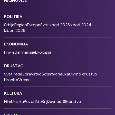
NAJNOVIJE
POLITIKA
Srbija
Region
Evropa
Svet
Izbori 2023
Izbori 2024
Izbori 2026
EKONOMIJA
Privreda
Finansije
Ekologija
DRUŠTVO
Svet rada
Zdravstvo
Školstvo
Nauka
Civilno društvo
Hronika
Vreme
KULTURA
Film
Muzika
Pozorište
Književnost
Slikarstvo