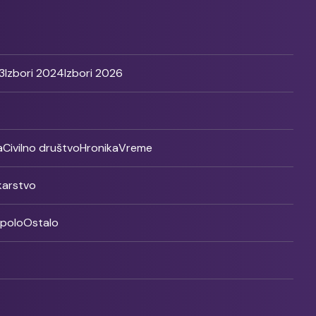
3
Izbori 2024
Izbori 2026
a
Civilno društvo
Hronika
Vreme
ikarstvo
rpolo
Ostalo