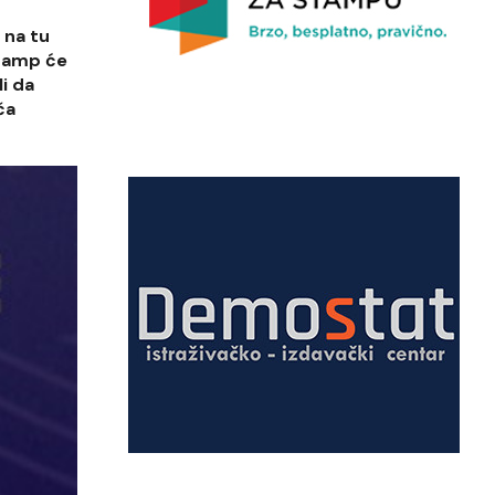
u na tu
Tramp će
i da
ča