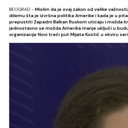
BEOGRAD -
Mislim da je ovaj zakon od velike važnosti,
dilemu šta je izvršna politika Amerike i kada je u pi
prepustiti Zapadni Balkan Ruskom uticaju i možda kro
jednostavno se možda Amerika manje uključi u budućn
organizacije Novi treći put Mijata Kostić u okviru ser