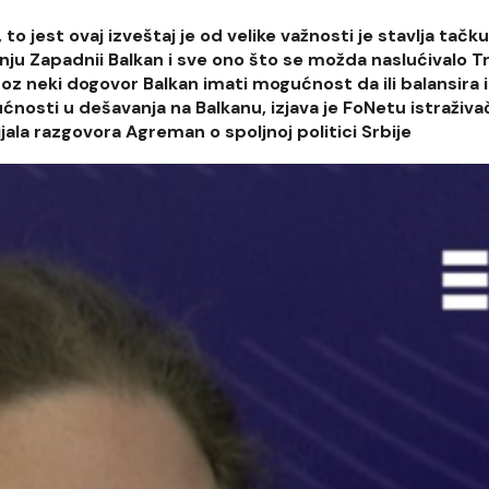
 to jest ovaj izveštaj je od velike važnosti je stavlja tačk
tanju Zapadnii Balkan i sve ono što se možda naslućivalo 
z neki dogovor Balkan imati mogućnost da ili balansira il
osti u dešavanja na Balkanu, izjava je FoNetu istraživa
ijala razgovora Agreman o spoljnoj politici Srbije