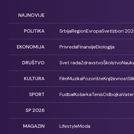
NAJNOVIJE
POLITIKA
Srbija
Region
Evropa
Svet
Izbori 202
EKONOMIJA
Privreda
Finansije
Ekologija
DRUŠTVO
Svet rada
Zdravstvo
Školstvo
Nauk
KULTURA
Film
Muzika
Pozorište
Književnost
Sl
SPORT
Fudbal
Košarka
Tenis
Odbojka
Vate
SP 2026
MAGAZIN
Lifestyle
Moda