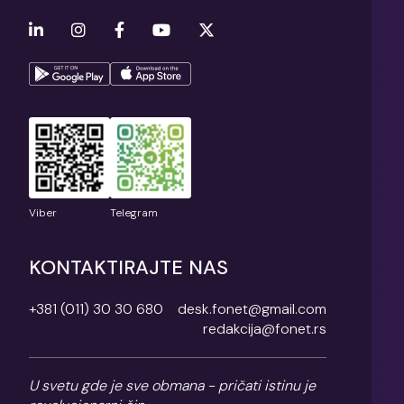
Viber
Telegram
KONTAKTIRAJTE NAS
+381 (011) 30 30 680
desk.fonet@gmail.com
redakcija@fonet.rs
U svetu gde je sve obmana - pričati istinu je