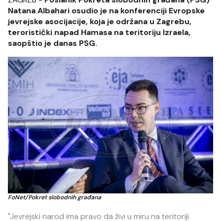
Natana Albahari osudio je na konferenciji Evropske
jevrejske asocijacije, koja je održana u Zagrebu,
teroristički napad Hamasa na teritoriju Izraela,
saopštio je danas PSG.
FoNet/Pokret slobodnih građana
"Jevrejski narod ima pravo da živi u miru na teritoriji