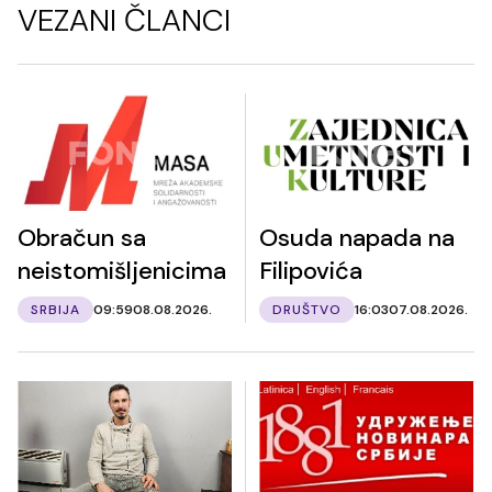
VEZANI ČLANCI
Obračun sa
Osuda napada na
neistomišljenicima
Filipovića
SRBIJA
09:59
08.08.2026.
DRUŠTVO
16:03
07.08.2026.