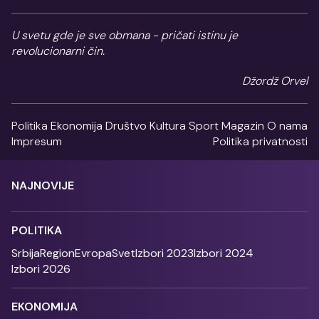
U svetu gde je sve obmana - pričati istinu je
revolucionarni čin.
Džordž Orvel
Politika
Ekonomija
Društvo
Kultura
Sport
Magazin
O nama
Impresum
Politika privatnosti
NAJNOVIJE
POLITIKA
Srbija
Region
Evropa
Svet
Izbori 2023
Izbori 2024
Izbori 2026
EKONOMIJA