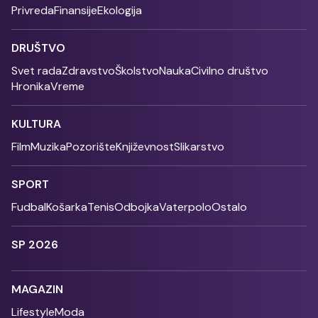
Privreda
Finansije
Ekologija
DRUŠTVO
Svet rada
Zdravstvo
Školstvo
Nauka
Civilno društvo
Hronika
Vreme
KULTURA
Film
Muzika
Pozorište
Književnost
Slikarstvo
SPORT
Fudbal
Košarka
Tenis
Odbojka
Vaterpolo
Ostalo
SP 2026
MAGAZIN
Lifestyle
Moda