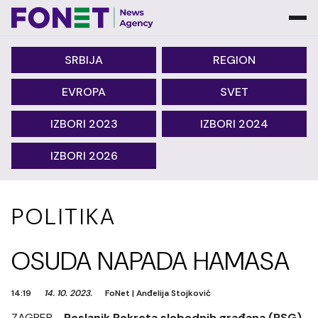
SRBIJA
REGION
EVROPA
SVET
IZBORI 2023
IZBORI 2024
IZBORI 2026
POLITIKA
OSUDA NAPADA HAMASA
14:19
14. 10. 2023.
FoNet
|
Anđelija Stojković
ZAGREB -
Poslanik Pokreta slobodnih građana (PSG)