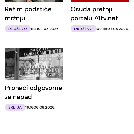
Režim podstiče
Osuda pretnji
mržnju
portalu A1tv.net
DRUŠTVO
11:41
07.08.2026.
DRUŠTVO
09:55
07.08.2026.
Pronaći odgovorne
za napad
SRBIJA
16:16
06.08.2026.