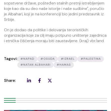
sopstvene države, pošteđen stalnih pretnji istrebljenjem
koje kao da su deo naše istorije i naše sudbine", poručio
je Albahari, koji je na konferenciji bio jedini predstavnik iz
Srbije.
On je dodao da politike i delovanja terorističkih
organizacija koje za cilj imaju potpuno uništenje zajednica
i etnička čišćenja moraju biti zaustavljene. (kraj) vbr/and
Tagovi:
#NAPAD
#OSUDA
#IZRAEL
#PALESTINA
#NATAN ALBAHARI
#HAMAS
Share: