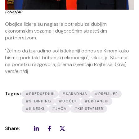
FoNet/AP
Obojica lidera su naglasila potrebu za dubljim
ekonomskim vezama i dugoročnim strateškim
partnerstvom.
"Želimo da izgradimo sofisticiraniji odnos sa Kinom kako
bismo podstakli britansku ekonomiju", rekao je Starmer
na početku razgovora, prema izveštaju Rojtersa. (kraj)
vem/elh/dj
Tagovi:
#PREDSEDNIK
#SARADNJA
#PREMIJER
#SI ĐINPING
#DOČEK
#BRITANSKI
#KINESKI
#JAČA
#KIR STARMER
Share: