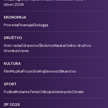
Izbori 2026
EKONOMIJA
Privreda
Finansije
Ekologija
DRUŠTVO
Svet rada
Zdravstvo
Školstvo
Nauka
Civilno društvo
Hronika
Vreme
KULTURA
Film
Muzika
Pozorište
Književnost
Slikarstvo
SPORT
Fudbal
Košarka
Tenis
Odbojka
Vaterpolo
Ostalo
SP 2026