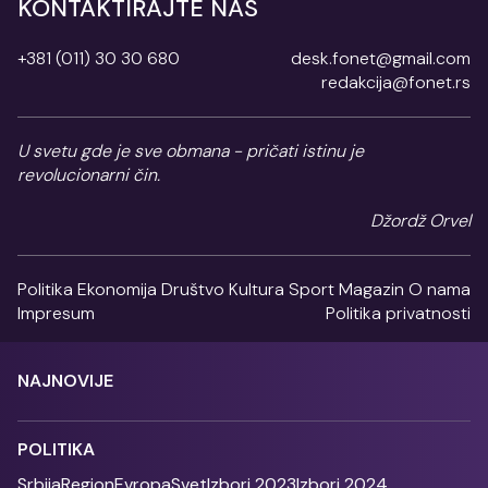
KONTAKTIRAJTE NAS
+381 (011) 30 30 680
desk.fonet@gmail.com
redakcija@fonet.rs
U svetu gde je sve obmana - pričati istinu je
revolucionarni čin.
Džordž Orvel
Politika
Ekonomija
Društvo
Kultura
Sport
Magazin
O nama
Impresum
Politika privatnosti
NAJNOVIJE
POLITIKA
Srbija
Region
Evropa
Svet
Izbori 2023
Izbori 2024