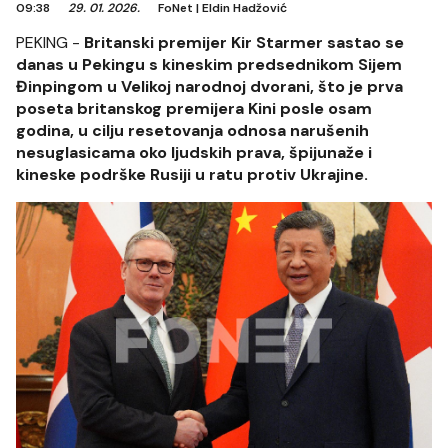
09:38
29. 01. 2026.
FoNet
|
Eldin Hadžović
PEKING -
Britanski premijer Kir Starmer sastao se
danas u Pekingu s kineskim predsednikom Sijem
Đinpingom u Velikoj narodnoj dvorani, što je prva
poseta britanskog premijera Kini posle osam
godina, u cilju resetovanja odnosa narušenih
nesuglasicama oko ljudskih prava, špijunaže i
kineske podrške Rusiji u ratu protiv Ukrajine.