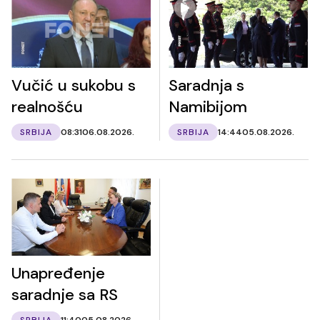
Vučić u sukobu s
Saradnja s
realnošću
Namibijom
SRBIJA
08:31
06.08.2026.
SRBIJA
14:44
05.08.2026.
Unapređenje
saradnje sa RS
SRBIJA
11:40
05.08.2026.