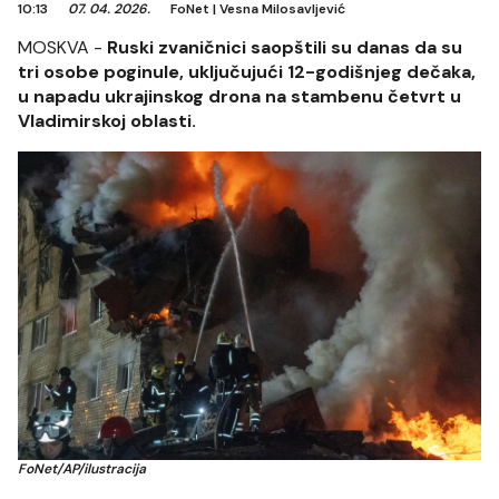
10:13
07. 04. 2026.
FoNet
|
Vesna Milosavljević
MOSKVA -
Ruski zvaničnici saopštili su danas da su
tri osobe poginule, uključujući 12-godišnjeg dečaka,
u napadu ukrajinskog drona na stambenu četvrt u
Vladimirskoj oblasti.
FoNet/AP/ilustracija