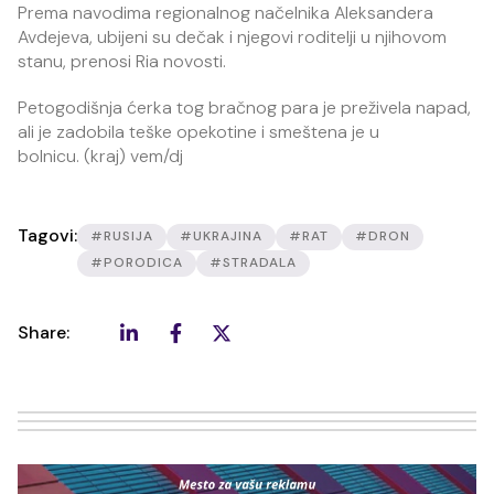
Prema navodima regionalnog načelnika Aleksandera
Avdejeva, ubijeni su dečak i njegovi roditelji u njihovom
stanu, prenosi Ria novosti.
Petogodišnja ćerka tog bračnog para je preživela napad,
ali je zadobila teške opekotine i smeštena je u
bolnicu. (kraj) vem/dj
Tagovi:
#RUSIJA
#UKRAJINA
#RAT
#DRON
#PORODICA
#STRADALA
Share: