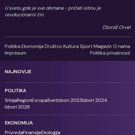
U svetu gde je sve obmana - pričati istinu je
revolucionarni čin.
Džordž Orvel
Politika
Ekonomija
Društvo
Kultura
Sport
Magazin
O nama
Impresum
Politika privatnosti
NAJNOVIJE
POLITIKA
Srbija
Region
Evropa
Svet
Izbori 2023
Izbori 2024
Izbori 2026
EKONOMIJA
Privreda
Finansije
Ekologija