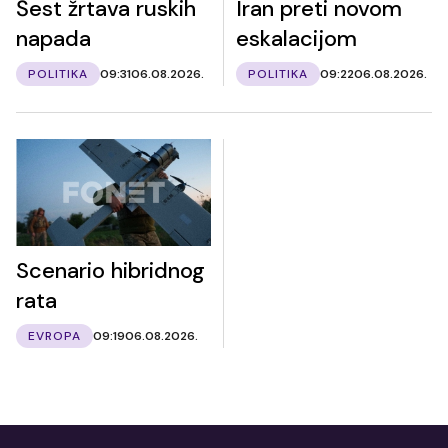
Šest žrtava ruskih
Iran preti novom
napada
eskalacijom
POLITIKA
09:31
06.08.2026.
POLITIKA
09:22
06.08.2026.
Scenario hibridnog
rata
EVROPA
09:19
06.08.2026.