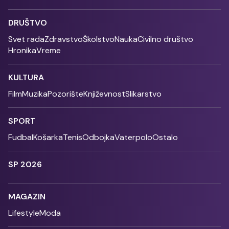
DRUŠTVO
Svet rada
Zdravstvo
Školstvo
Nauka
Civilno društvo
Hronika
Vreme
KULTURA
Film
Muzika
Pozorište
Književnost
Slikarstvo
SPORT
Fudbal
Košarka
Tenis
Odbojka
Vaterpolo
Ostalo
SP 2026
MAGAZIN
Lifestyle
Moda