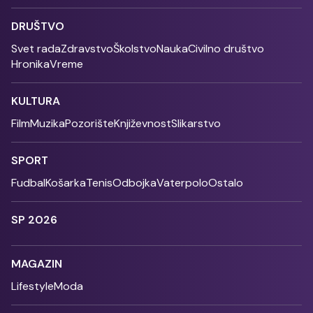
DRUŠTVO
Svet rada
Zdravstvo
Školstvo
Nauka
Civilno društvo
Hronika
Vreme
KULTURA
Film
Muzika
Pozorište
Književnost
Slikarstvo
SPORT
Fudbal
Košarka
Tenis
Odbojka
Vaterpolo
Ostalo
SP 2026
MAGAZIN
Lifestyle
Moda