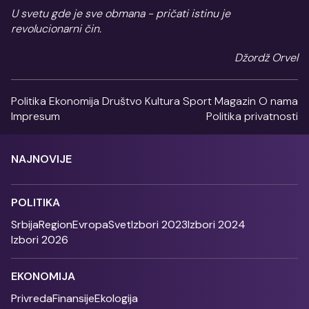
U svetu gde je sve obmana - pričati istinu je
revolucionarni čin.
Džordž Orvel
Politika
Ekonomija
Društvo
Kultura
Sport
Magazin
O nama
Impresum
Politika privatnosti
NAJNOVIJE
POLITIKA
Srbija
Region
Evropa
Svet
Izbori 2023
Izbori 2024
Izbori 2026
EKONOMIJA
Privreda
Finansije
Ekologija