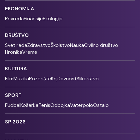
EKONOMIJA
Privreda
Finansije
Ekologija
DRUŠTVO
Svet rada
Zdravstvo
Školstvo
Nauka
Civilno društvo
Hronika
Vreme
KULTURA
Film
Muzika
Pozorište
Književnost
Slikarstvo
SPORT
Fudbal
Košarka
Tenis
Odbojka
Vaterpolo
Ostalo
SP 2026