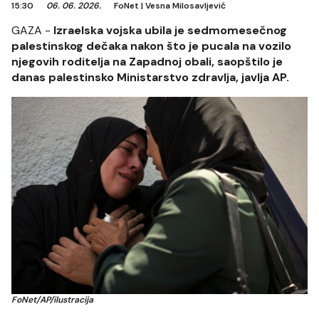
15:30
06. 06. 2026.
FoNet
|
Vesna Milosavljević
GAZA -
Izraelska vojska ubila je sedmomesečnog
palestinskog dečaka nakon što je pucala na vozilo
njegovih roditelja na Zapadnoj obali, saopštilo je
danas palestinsko Ministarstvo zdravlja, javlja AP.
FoNet/AP/ilustracija