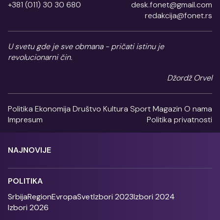
+381 (011) 30 30 680
desk.fonet@gmail.com
redakcija@fonet.rs
U svetu gde je sve obmana - pričati istinu je
revolucionarni čin.
Džordž Orvel
Politika
Ekonomija
Društvo
Kultura
Sport
Magazin
O nama
Impresum
Politika privatnosti
NAJNOVIJE
POLITIKA
Srbija
Region
Evropa
Svet
Izbori 2023
Izbori 2024
Izbori 2026