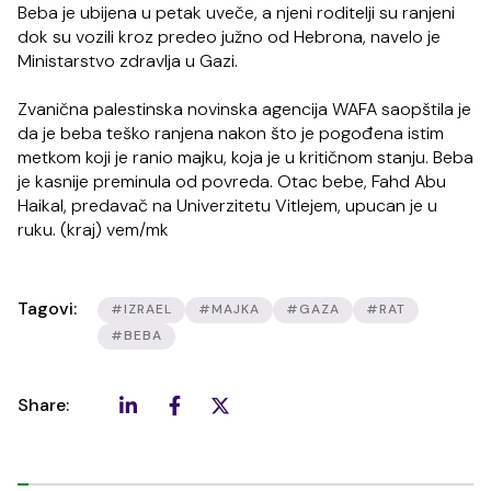
Beba je ubijena u petak uveče, a njeni roditelji su ranjeni
dok su vozili kroz predeo južno od Hebrona, navelo je
Ministarstvo zdravlja u Gazi.
Zvanična palestinska novinska agencija WAFA saopštila je
da je beba teško ranjena nakon što je pogođena istim
metkom koji je ranio majku, koja je u kritičnom stanju. Beba
je kasnije preminula od povreda. Otac bebe, Fahd Abu
Haikal, predavač na Univerzitetu Vitlejem, upucan je u
ruku. (kraj) vem/mk
Tagovi:
#IZRAEL
#MAJKA
#GAZA
#RAT
#BEBA
Share: