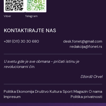
Viber
Telegram
KONTAKTIRAJTE NAS
+381 (011) 30 30 680
desk.fonet@gmail.com
redakcija@fonet.rs
U svetu gde je sve obmana - pričati istinu je
revolucionarni čin.
Džordž Orvel
Politika
Ekonomija
Društvo
Kultura
Sport
Magazin
O nama
Impresum
Politika privatnosti