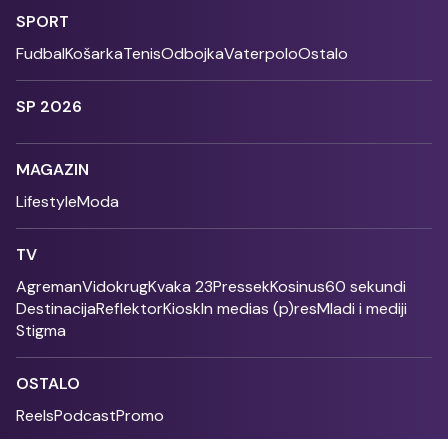
SPORT
Fudbal
Košarka
Tenis
Odbojka
Vaterpolo
Ostalo
SP 2026
MAGAZIN
Lifestyle
Moda
TV
Agreman
Vidokrug
Kvaka 23
Pressek
Kosinus
60 sekundi
Destinacija
Reflektor
Kiosk
In medias (p)res
Mladi i mediji
Stigma
OSTALO
Reels
Podcast
Promo