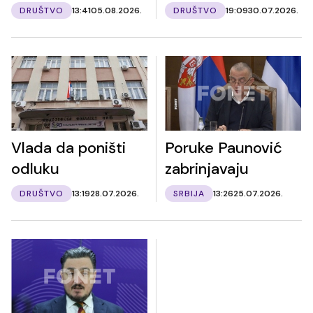
DRUŠTVO
13:41
05.08.2026.
DRUŠTVO
19:09
30.07.2026.
Vlada da poništi
Poruke Paunović
odluku
zabrinjavaju
DRUŠTVO
13:19
28.07.2026.
SRBIJA
13:26
25.07.2026.