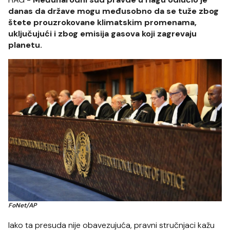
danas da države mogu međusobno da se tuže zbog
štete prouzrokovane klimatskim promenama,
uključujući i zbog emisija gasova koji zagrevaju
planetu.
FoNet/AP
Iako ta presuda nije obavezujuća, pravni stručnjaci kažu