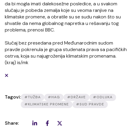
da bi mogla imati dalekosežne posledice, a u svakom
slučaju je pobeda zemalja koje su veoma ranjive na
klimatske promene, a obratile su se sudu nakon što su
shvatile da nema globalnog napretka u rešavanju tog
problema, prenosi BBC.
Slučaj bez presedana pred Međunarodnim sudom
pravde pokrenula je grupa studenata prava sa pacifičkih
ostrva, koja su najugroženija klimatskim promenama.
(kraj) is/mk
Tagovi:
#TUŽBA
#HAG
#DRŽAVE
#ODLUKA
#KLIMATSKE PROMENE
#SUD PRAVDE
Share: