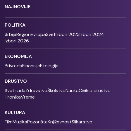
NAJNOVIJE
POLITIKA
Srbija
Region
Evropa
Svet
Izbori 2023
Izbori 2024
Izbori 2026
EKONOMIJA
Privreda
Finansije
Ekologija
DRUŠTVO
Svet rada
Zdravstvo
Školstvo
Nauka
Civilno društvo
Hronika
Vreme
KULTURA
Film
Muzika
Pozorište
Književnost
Slikarstvo