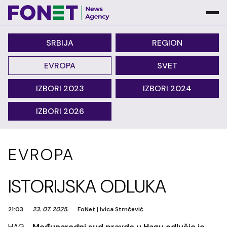
SRBIJA
REGION
EVROPA
SVET
IZBORI 2023
IZBORI 2024
IZBORI 2026
EVROPA
ISTORIJSKA ODLUKA
21:03
23. 07. 2025.
FoNet
|
Ivica Strnčević
HAG -
Međunarodni sud pravde u Hagu odlučio je