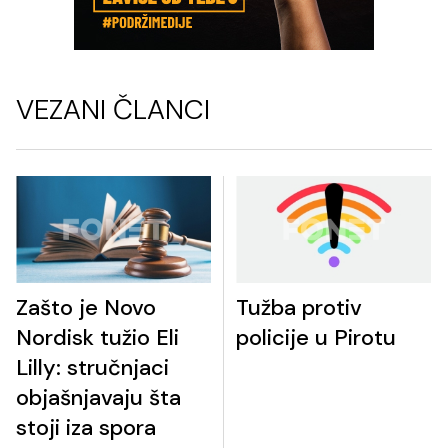
VEZANI ČLANCI
Zašto je Novo
Tužba protiv
Nordisk tužio Eli
policije u Pirotu
Lilly: stručnjaci
objašnjavaju šta
stoji iza spora