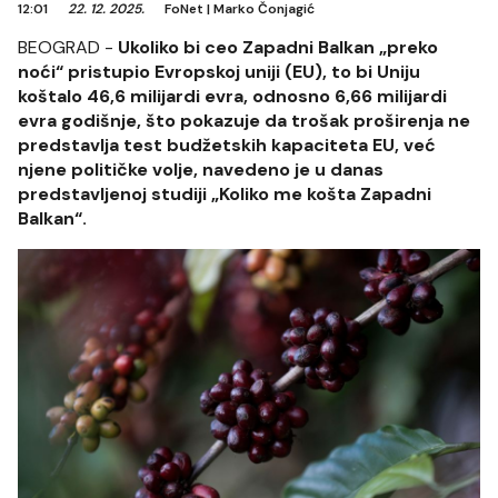
12:01
22. 12. 2025.
FoNet
|
Marko Čonjagić
BEOGRAD -
Ukoliko bi ceo Zapadni Balkan „preko
noći“ pristupio Evropskoj uniji (EU), to bi Uniju
koštalo 46,6 milijardi evra, odnosno 6,66 milijardi
evra godišnje, što pokazuje da trošak proširenja ne
predstavlja test budžetskih kapaciteta EU, već
njene političke volje, navedeno je u danas
predstavljenoj studiji „Koliko me košta Zapadni
Balkan“.