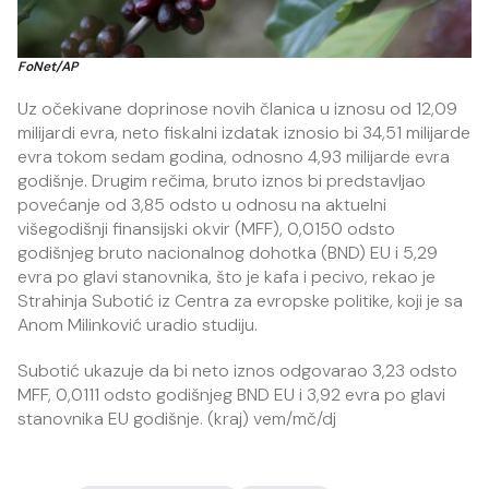
FoNet/AP
Uz očekivane doprinose novih članica u iznosu od 12,09
milijardi evra, neto fiskalni izdatak iznosio bi 34,51 milijarde
evra tokom sedam godina, odnosno 4,93 milijarde evra
godišnje. Drugim rečima, bruto iznos bi predstavljao
povećanje od 3,85 odsto u odnosu na aktuelni
višegodišnji finansijski okvir (MFF), 0,0150 odsto
godišnjeg bruto nacionalnog dohotka (BND) EU i 5,29
evra po glavi stanovnika, što je kafa i pecivo, rekao je
Strahinja Subotić iz Centra za evropske politike, koji je sa
Anom Milinković uradio studiju.
Subotić ukazuje da bi neto iznos odgovarao 3,23 odsto
MFF, 0,0111 odsto godišnjeg BND EU i 3,92 evra po glavi
stanovnika EU godišnje. (kraj) vem/mč/dj