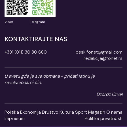
Viber
Telegram
KONTAKTIRAJTE NAS
+381 (011) 30 30 680
desk.fonet@gmail.com
redakcija@fonet.rs
U svetu gde je sve obmana - pričati istinu je
revolucionarni čin.
Džordž Orvel
Politika
Ekonomija
Društvo
Kultura
Sport
Magazin
O nama
Impresum
Politika privatnosti