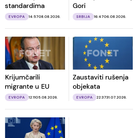
standardima
Gori
EVROPA
14:57
08.08.2026.
SRBIJA
16:47
06.08.2026.
Krijumčarili
Zaustaviti rušenja
migrante u EU
objekata
EVROPA
12:11
05.08.2026.
EVROPA
22:37
31.07.2026.