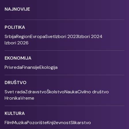
NAJNOVIJE
POLITIKA
Srbija
Region
Evropa
Svet
Izbori 2023
Izbori 2024
Izbori 2026
EKONOMIJA
Privreda
Finansije
Ekologija
DRUŠTVO
Svet rada
Zdravstvo
Školstvo
Nauka
Civilno društvo
Hronika
Vreme
KULTURA
Film
Muzika
Pozorište
Književnost
Slikarstvo