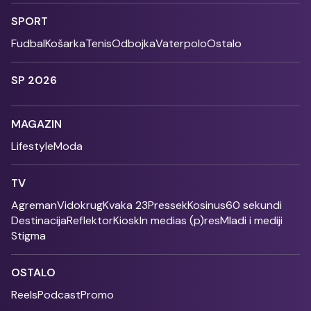
SPORT
Fudbal
Košarka
Tenis
Odbojka
Vaterpolo
Ostalo
SP 2026
MAGAZIN
Lifestyle
Moda
TV
Agreman
Vidokrug
Kvaka 23
Pressek
Kosinus
60 sekundi
Destinacija
Reflektor
Kiosk
In medias (p)res
Mladi i mediji
Stigma
OSTALO
Reels
Podcast
Promo