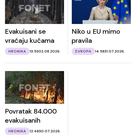
Evakuisani se
Niko u EU mimo
vraćaju kućama
pravila
HRONIKA
13:53
02.08.2026.
EVROPA
14:58
31.07.2026.
Povratak 84.000
evakuisanih
HRONIKA
12:48
30.07.2026.