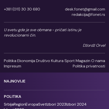
+381 (011) 30 30 680
desk.fonet@gmail.com
redakcija@fonet.rs
U svetu gde je sve obmana - pričati istinu je
revolucionarni čin.
Džordž Orvel
Politika
Ekonomija
Društvo
Kultura
Sport
Magazin
O nama
Impresum
Politika privatnosti
NAJNOVIJE
POLITIKA
Srbija
Region
Evropa
Svet
Izbori 2023
Izbori 2024