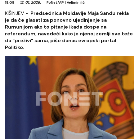
18:08
12. 01. 2026.
FoNet/AP
|
Velimir ilić
KIŠINJEV -
Predsednica Moldavije Maja Sandu rekla
je da će glasati za ponovno ujedinjenje sa
Rumunijom ako to pitanje ikada dospe na
referendum, navodeći kako je njenoj zemlji sve teže
da "preživi" sama, piše danas evropski portal
Politiko.