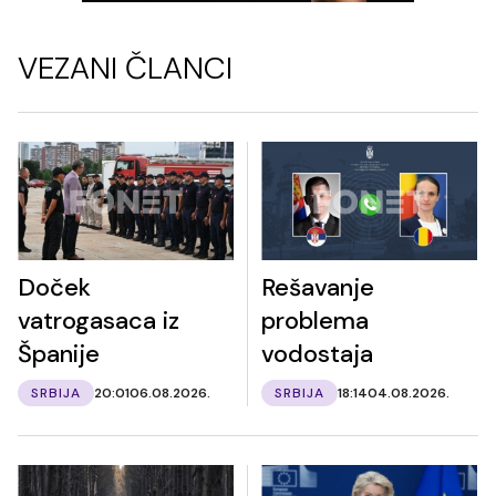
VEZANI ČLANCI
Doček
Rešavanje
vatrogasaca iz
problema
Španije
vodostaja
SRBIJA
20:01
06.08.2026.
SRBIJA
18:14
04.08.2026.