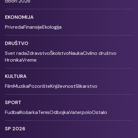
Izbori 2026
EKONOMIJA
Privreda
Finansije
Ekologija
DRUŠTVO
Svet rada
Zdravstvo
Školstvo
Nauka
Civilno društvo
Hronika
Vreme
KULTURA
Film
Muzika
Pozorište
Književnost
Slikarstvo
SPORT
Fudbal
Košarka
Tenis
Odbojka
Vaterpolo
Ostalo
SP 2026