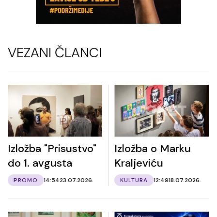
VEZANI ČLANCI
Izložba "Prisustvo"
Izložba o Marku
do 1. avgusta
Kraljeviću
PROMO
14:54
23.07.2026.
KULTURA
12:49
18.07.2026.