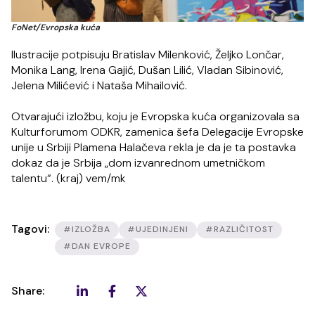
FoNet/Evropska kuća
Ilustracije potpisuju Bratislav Milenković, Željko Lončar,
Monika Lang, Irena Gajić, Dušan Lilić, Vladan Sibinović,
Jelena Milićević i Nataša Mihailović.
Otvarajući izložbu, koju je Evropska kuća organizovala sa
Kulturforumom ODKR, zamenica šefa Delegacije Evropske
unije u Srbiji Plamena Halačeva rekla je da je ta postavka
dokaz da je Srbija „dom izvanrednom umetničkom
talentu“. (kraj) vem/mk
Tagovi:
#IZLOŽBA
#UJEDINJENI
#RAZLIČITOST
#DAN EVROPE
Share: