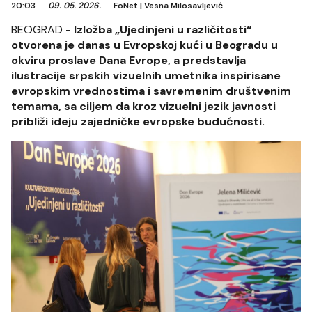
20:03
09. 05. 2026.
FoNet
|
Vesna Milosavljević
BEOGRAD -
Izložba „Ujedinjeni u različitosti“
otvorena je danas u Evropskoj kući u Beogradu u
okviru proslave Dana Evrope, a predstavlja
ilustracije srpskih vizuelnih umetnika inspirisane
evropskim vrednostima i savremenim društvenim
temama, sa ciljem da kroz vizuelni jezik javnosti
približi ideju zajedničke evropske budućnosti.