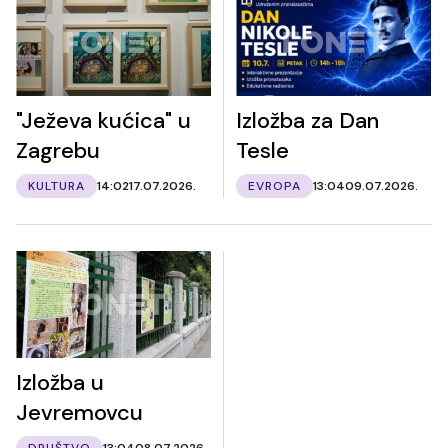
"Ježeva kućica" u
Izložba za Dan
Zagrebu
Tesle
KULTURA
14:02
17.07.2026.
EVROPA
13:04
09.07.2026.
Izložba u
Jevremovcu
DRUŠTVO
13:04
08.07.2026.