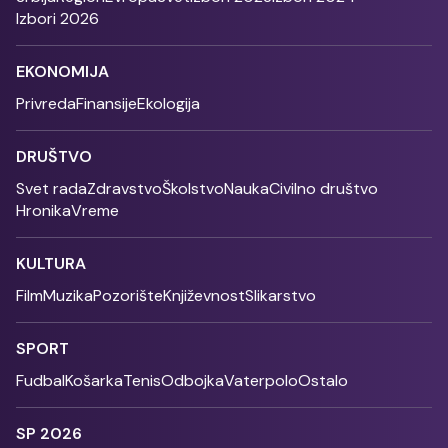
Izbori 2026
EKONOMIJA
Privreda
Finansije
Ekologija
DRUŠTVO
Svet rada
Zdravstvo
Školstvo
Nauka
Civilno društvo
Hronika
Vreme
KULTURA
Film
Muzika
Pozorište
Književnost
Slikarstvo
SPORT
Fudbal
Košarka
Tenis
Odbojka
Vaterpolo
Ostalo
SP 2026