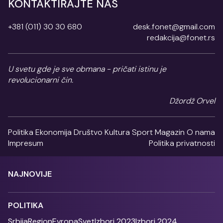
KONTAKTIRAJTE NAS
+381 (011) 30 30 680
desk.fonet@gmail.com
redakcija@fonet.rs
U svetu gde je sve obmana - pričati istinu je
revolucionarni čin.
Džordž Orvel
Politika
Ekonomija
Društvo
Kultura
Sport
Magazin
O nama
Impresum
Politika privatnosti
NAJNOVIJE
POLITIKA
Srbija
Region
Evropa
Svet
Izbori 2023
Izbori 2024