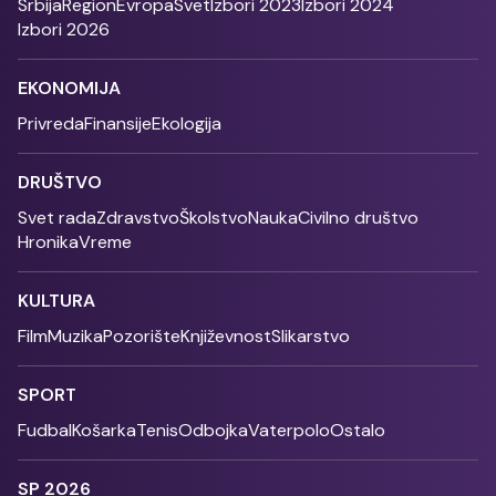
Srbija
Region
Evropa
Svet
Izbori 2023
Izbori 2024
Izbori 2026
EKONOMIJA
Privreda
Finansije
Ekologija
DRUŠTVO
Svet rada
Zdravstvo
Školstvo
Nauka
Civilno društvo
Hronika
Vreme
KULTURA
Film
Muzika
Pozorište
Književnost
Slikarstvo
SPORT
Fudbal
Košarka
Tenis
Odbojka
Vaterpolo
Ostalo
SP 2026