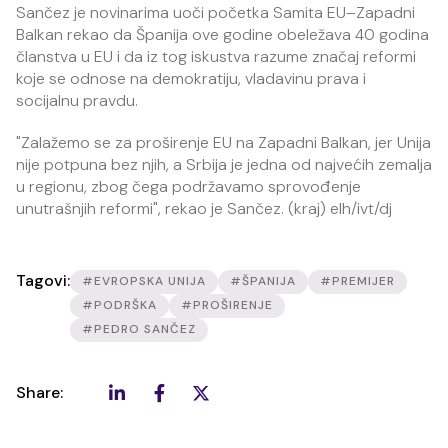
Sančez je novinarima uoči početka Samita EU–Zapadni
Balkan rekao da Španija ove godine obeležava 40 godina
članstva u EU i da iz tog iskustva razume značaj reformi
koje se odnose na demokratiju, vladavinu prava i
socijalnu pravdu.
"Zalažemo se za proširenje EU na Zapadni Balkan, jer Unija
nije potpuna bez njih, a Srbija je jedna od najvećih zemalja
u regionu, zbog čega podržavamo sprovođenje
unutrašnjih reformi", rekao je Sančez. (kraj) elh/ivt/dj
Tagovi:
#EVROPSKA UNIJA
#ŠPANIJA
#PREMIJER
#PODRŠKA
#PROŠIRENJE
#PEDRO SANČEZ
Share: