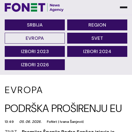
SRBIJA
REGION
EVROPA
SVET
IZBORI 2023
IZBORI 2024
IZBORI 2026
EVROPA
PODRŠKA PROŠIRENJU EU
13:49
05. 06. 2026.
FoNet
|
Ivana Šanjević
TIVAT -
Premijer Španije Pedro Sančez izjavio je