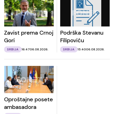
Zavist prema Crnoj
Podrška Stevanu
Gori
Filipoviću
SRBIJA
16:47
06.08.2026.
SRBIJA
15:40
06.08.2026.
Oproštajne posete
ambasadora