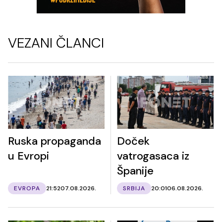
VEZANI ČLANCI
Ruska propaganda
Doček
u Evropi
vatrogasaca iz
Španije
EVROPA
21:52
07.08.2026.
SRBIJA
20:01
06.08.2026.