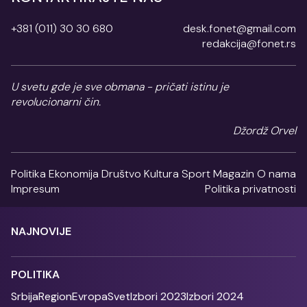
+381 (011) 30 30 680
desk.fonet@gmail.com
redakcija@fonet.rs
U svetu gde je sve obmana - pričati istinu je
revolucionarni čin.
Džordž Orvel
Politika
Ekonomija
Društvo
Kultura
Sport
Magazin
O nama
Impresum
Politika privatnosti
NAJNOVIJE
POLITIKA
Srbija
Region
Evropa
Svet
Izbori 2023
Izbori 2024