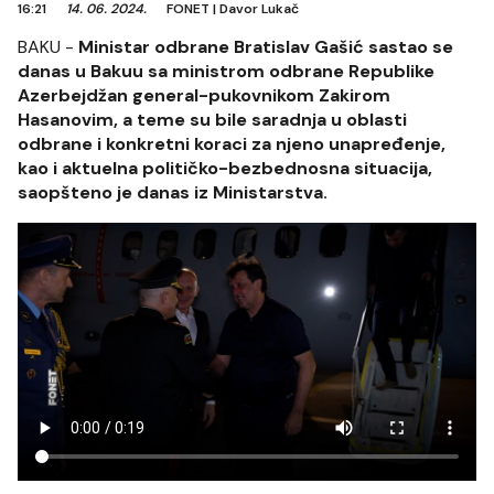
16:21
14. 06. 2024.
FONET
|
Davor Lukač
BAKU -
Ministar odbrane Bratislav Gašić sastao se
danas u Bakuu sa ministrom odbrane Republike
Azerbejdžan general-pukovnikom Zakirom
Hasanovim, a teme su bile saradnja u oblasti
odbrane i konkretni koraci za njeno unapređenje,
kao i aktuelna političko-bezbednosna situacija,
saopšteno je danas iz Ministarstva.