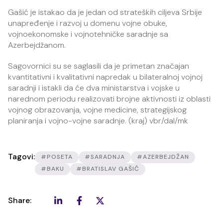
Gašić je istakao da je jedan od strateških ciljeva Srbije
unapređenje i razvoj u domenu vojne obuke,
vojnoekonomske i vojnotehničke saradnje sa
Azerbejdžanom.
Sagovornici su se saglasili da je primetan značajan
kvantitativni i kvalitativni napredak u bilateralnoj vojnoj
saradnji i istakli da će dva ministarstva i vojske u
narednom periodu realizovati brojne aktivnosti iz oblasti
vojnog obrazovanja, vojne medicine, strategijskog
planiranja i vojno-vojne saradnje. (kraj) vbr/dal/mk
Tagovi:
#POSETA
#SARADNJA
#AZERBEJDŽAN
#BAKU
#BRATISLAV GAŠIĆ
Share: