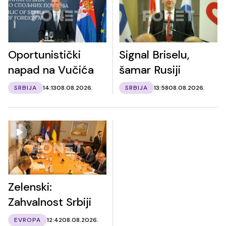
Oportunistički
Signal Briselu,
napad na Vučića
šamar Rusiji
SRBIJA
14:13
08.08.2026.
SRBIJA
13:58
08.08.2026.
Zelenski:
Zahvalnost Srbiji
EVROPA
12:42
08.08.2026.