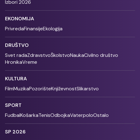
Izbori 2026
EKONOMIJA
Privreda
Finansije
Ekologija
DRUŠTVO
Svet rada
Zdravstvo
Školstvo
Nauka
Civilno društvo
Hronika
Vreme
KULTURA
Film
Muzika
Pozorište
Književnost
Slikarstvo
SPORT
Fudbal
Košarka
Tenis
Odbojka
Vaterpolo
Ostalo
SP 2026