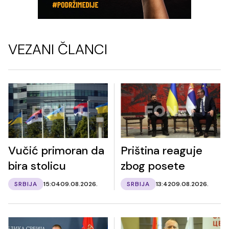
VEZANI ČLANCI
Vučić primoran da
Priština reaguje
bira stolicu
zbog posete
SRBIJA
15:04
09.08.2026.
SRBIJA
13:42
09.08.2026.