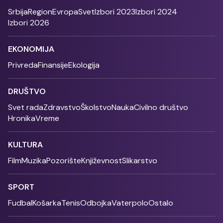
Srbija
Region
Evropa
Svet
Izbori 2023
Izbori 2024
Izbori 2026
EKONOMIJA
Privreda
Finansije
Ekologija
DRUŠTVO
Svet rada
Zdravstvo
Školstvo
Nauka
Civilno društvo
Hronika
Vreme
KULTURA
Film
Muzika
Pozorište
Književnost
Slikarstvo
SPORT
Fudbal
Košarka
Tenis
Odbojka
Vaterpolo
Ostalo