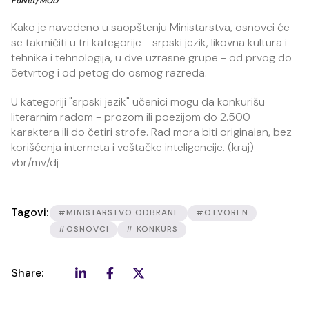
FoNet/MOD
Kako je navedeno u saopštenju Ministarstva, osnovci će
se takmičiti u tri kategorije - srpski jezik, likovna kultura i
tehnika i tehnologija, u dve uzrasne grupe - od prvog do
četvrtog i od petog do osmog razreda.
U kategoriji "srpski jezik" učenici mogu da konkurišu
literarnim radom - prozom ili poezijom do 2.500
karaktera ili do četiri strofe. Rad mora biti originalan, bez
korišćenja interneta i veštačke inteligencije. (kraj)
vbr/mv/dj
Tagovi:
#MINISTARSTVO ODBRANE
#OTVOREN
#OSNOVCI
# KONKURS
Share: