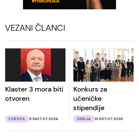
VEZANI ČLANCI
Klaster 3 mora biti
Konkurs za
otvoren
učeničke
stipendije
EVROPA
11:56
27.07.2026.
SRBIJA
13:10
17.07.2026.