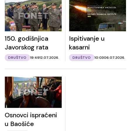
150. godišnjica
Ispitivanje u
Javorskog rata
kasarni
DRUŠTVO
19:49
12.07.2026.
DRUŠTVO
10:03
06.07.2026.
Osnovci ispraćeni
u Baošiće