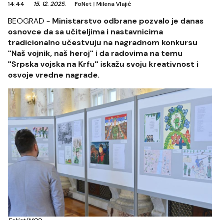
14:44
15. 12. 2025.
FoNet
|
Milena Vlajić
BEOGRAD -
Ministarstvo odbrane pozvalo je danas
osnovce da sa učiteljima i nastavnicima
tradicionalno učestvuju na nagradnom konkursu
"Naš vojnik, naš heroj" i da radovima na temu
"Srpska vojska na Krfu" iskažu svoju kreativnost i
osvoje vredne nagrade.