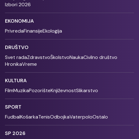
Izbori 2026
EKONOMIJA
Privreda
Finansije
Ekologija
DRUŠTVO
Svet rada
Zdravstvo
Školstvo
Nauka
Civilno društvo
Hronika
Vreme
KULTURA
Film
Muzika
Pozorište
Književnost
Slikarstvo
SPORT
Fudbal
Košarka
Tenis
Odbojka
Vaterpolo
Ostalo
SP 2026