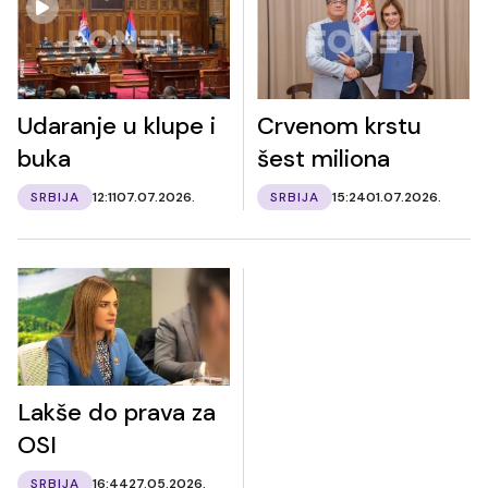
Udaranje u klupe i
Crvenom krstu
buka
šest miliona
SRBIJA
12:11
07.07.2026.
SRBIJA
15:24
01.07.2026.
Lakše do prava za
OSI
SRBIJA
16:44
27.05.2026.