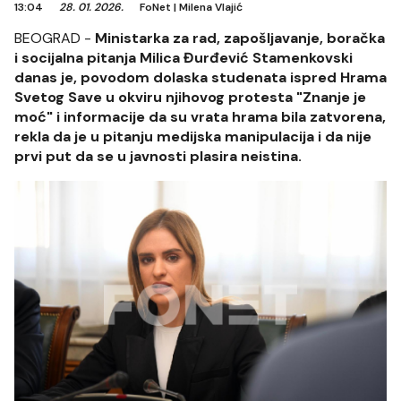
13:04
28. 01. 2026.
FoNet
|
Milena Vlajić
BEOGRAD -
Ministarka za rad, zapošljavanje, boračka
i socijalna pitanja Milica Đurđević Stamenkovski
danas je, povodom dolaska studenata ispred Hrama
Svetog Save u okviru njihovog protesta "Znanje je
moć" i informacije da su vrata hrama bila zatvorena,
rekla da je u pitanju medijska manipulacija i da nije
prvi put da se u javnosti plasira neistina.