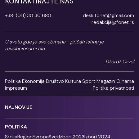
KONTAKTIRAJTE NAS
+381 (011) 30 30 680
desk.fonet@gmail.com
redakcija@fonet.rs
U svetu gde je sve obmana - pričati istinu je
revolucionarni čin.
Džordž Orvel
Politika
Ekonomija
Društvo
Kultura
Sport
Magazin
O nama
Impresum
Politika privatnosti
NAJNOVIJE
POLITIKA
Srbija
Region
Evropa
Svet
Izbori 2023
Izbori 2024