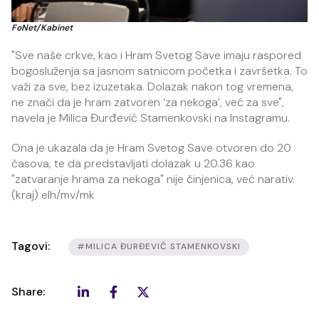
FoNet/Kabinet
"Sve naše crkve, kao i Hram Svetog Save imaju raspored
bogosluženja sa jasnom satnicom početka i završetka. To
važi za sve, bez izuzetaka. Dolazak nakon tog vremena,
ne znači da je hram zatvoren ‘za nekoga’, već za sve",
navela je Milica Đurđević Stamenkovski na Instagramu.
Ona je ukazala da je Hram Svetog Save otvoren do 20
časova, te da predstavljati dolazak u 20.36 kao
"zatvaranje hrama za nekoga" nije činjenica, već narativ.
(kraj) elh/mv/mk
Tagovi:
#MILICA ĐURĐEVIĆ STAMENKOVSKI
Share: