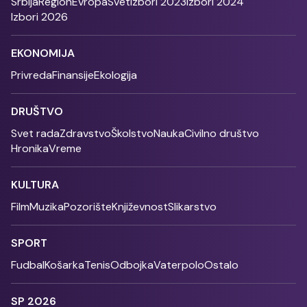
Srbija
Region
Evropa
Svet
Izbori 2023
Izbori 2024
Izbori 2026
EKONOMIJA
Privreda
Finansije
Ekologija
DRUŠTVO
Svet rada
Zdravstvo
Školstvo
Nauka
Civilno društvo
Hronika
Vreme
KULTURA
Film
Muzika
Pozorište
Književnost
Slikarstvo
SPORT
Fudbal
Košarka
Tenis
Odbojka
Vaterpolo
Ostalo
SP 2026