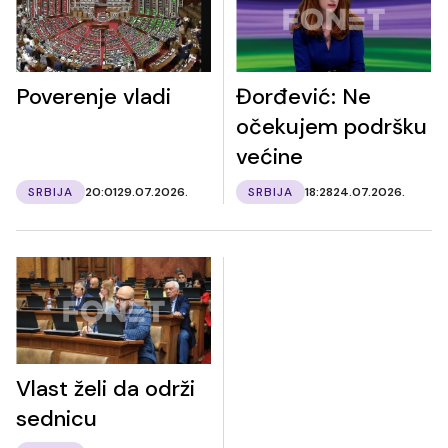
Poverenje vladi
Đorđević: Ne
očekujem podršku
većine
SRBIJA
20:01
29.07.2026.
SRBIJA
18:28
24.07.2026.
Vlast želi da održi
sednicu