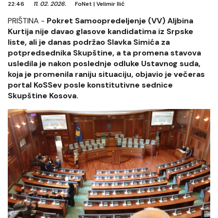
22:46
11. 02. 2026.
FoNet
|
Velimir Ilić
PRIŠTINA -
Pokret Samoopredeljenje (VV) Aljbina
Kurtija nije davao glasove kandidatima iz Srpske
liste, ali je danas podržao Slavka Simića za
potpredsednika Skupštine, a ta promena stavova
usledila je nakon poslednje odluke Ustavnog suda,
koja je promenila raniju situaciju, objavio je večeras
portal KoSSev posle konstitutivne sednice
Skupštine Kosova.