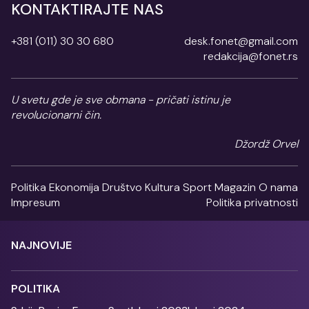
KONTAKTIRAJTE NAS
+381 (011) 30 30 680
desk.fonet@gmail.com
redakcija@fonet.rs
U svetu gde je sve obmana - pričati istinu je
revolucionarni čin.
Džordž Orvel
Politika
Ekonomija
Društvo
Kultura
Sport
Magazin
O nama
Impresum
Politika privatnosti
NAJNOVIJE
POLITIKA