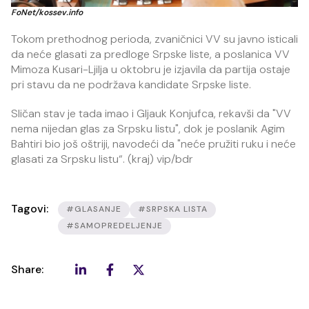
FoNet/kossev.info
Tokom prethodnog perioda, zvaničnici VV su javno isticali
da neće glasati za predloge Srpske liste, a poslanica VV
Mimoza Kusari-Ljilja u oktobru je izjavila da partija ostaje
pri stavu da ne podržava kandidate Srpske liste.
Sličan stav je tada imao i Gljauk Konjufca, rekavši da "VV
nema nijedan glas za Srpsku listu", dok je poslanik Agim
Bahtiri bio još oštriji, navodeći da "neće pružiti ruku i neće
glasati za Srpsku listu“. (kraj) vip/bdr
Tagovi:
#GLASANJE
#SRPSKA LISTA
#SAMOPREDELJENJE
Share: