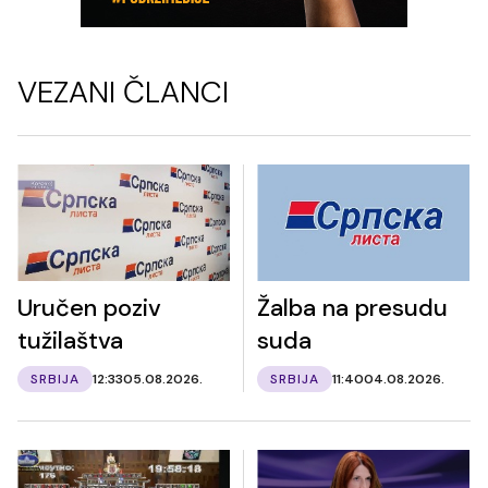
VEZANI ČLANCI
Uručen poziv
Žalba na presudu
tužilaštva
suda
SRBIJA
12:33
05.08.2026.
SRBIJA
11:40
04.08.2026.