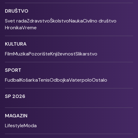
DRUŠTVO
Svet rada
Zdravstvo
Školstvo
Nauka
Civilno društvo
Hronika
Vreme
KULTURA
Film
Muzika
Pozorište
Književnost
Slikarstvo
SPORT
Fudbal
Košarka
Tenis
Odbojka
Vaterpolo
Ostalo
SP 2026
MAGAZIN
Lifestyle
Moda