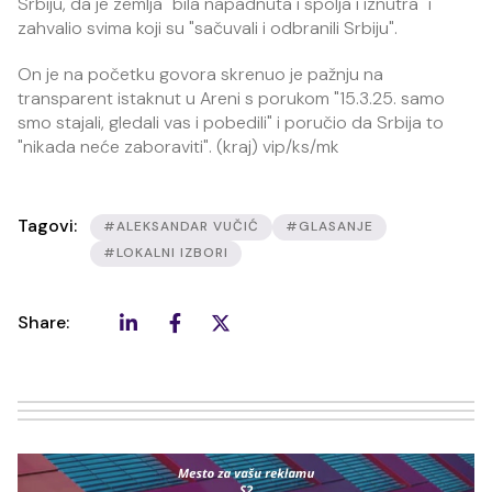
Srbiju, da je zemlja "bila napadnuta i spolja i iznutra" i
zahvalio svima koji su "sačuvali i odbranili Srbiju".
On je na početku govora skrenuo je pažnju na
transparent istaknut u Areni s porukom "15.3.25. samo
smo stajali, gledali vas i pobedili" i poručio da Srbija to
"nikada neće zaboraviti". (kraj) vip/ks/mk
Tagovi:
#ALEKSANDAR VUČIĆ
#GLASANJE
#LOKALNI IZBORI
Share: