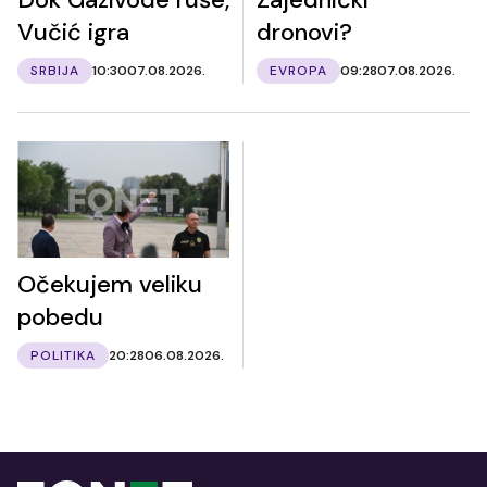
Vučić igra
dronovi?
SRBIJA
10:30
07.08.2026.
EVROPA
09:28
07.08.2026.
Očekujem veliku
pobedu
POLITIKA
20:28
06.08.2026.