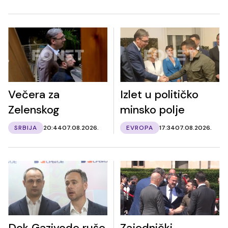
Večera za
Izlet u političko
Zelenskog
minsko polje
SRBIJA
20:44
07.08.2026.
EVROPA
17:34
07.08.2026.
Dok Gazivode ruše,
Zajednički