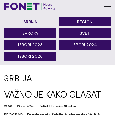
SRBIJA
REGION
EVROPA
SVET
IZBORI 2023
IZBORI 2024
IZBORI 2026
SRBIJA
VAŽNO JE KAKO GLASATI
19:56
21. 03. 2026.
FoNet
|
Katarina Stankov
BEOGRAD -
Predsednik Srbije Aleksandar Vučić