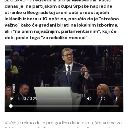
danas je, na partijskom skupu Srpske napredne
stranke u Beogradskoj areni uoči predstojećih
loklanih izbora u 10 opština, poručio da je "strašno
važno" kako će građani birati na lokalnim izborima,
ali i "na onim najvažnijim, parlamentarnim", koji će
doći posle toga "za nekoliko meseci".
Vučić je rekao da je pre godinu dana bilo teško vreme za