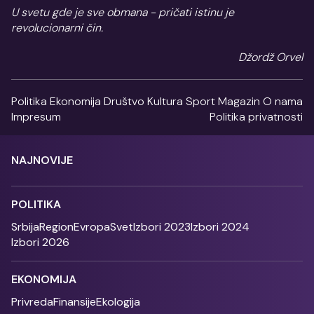
U svetu gde je sve obmana - pričati istinu je
revolucionarni čin.
Džordž Orvel
Politika
Ekonomija
Društvo
Kultura
Sport
Magazin
O nama
Impresum
Politika privatnosti
NAJNOVIJE
POLITIKA
Srbija
Region
Evropa
Svet
Izbori 2023
Izbori 2024
Izbori 2026
EKONOMIJA
Privreda
Finansije
Ekologija