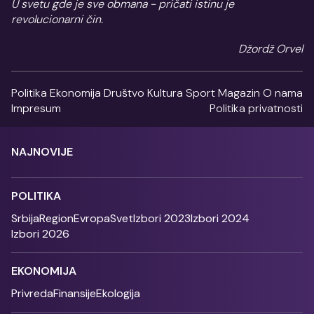
U svetu gde je sve obmana - pričati istinu je
revolucionarni čin.
Džordž Orvel
Politika
Ekonomija
Društvo
Kultura
Sport
Magazin
O nama
Impresum
Politika privatnosti
NAJNOVIJE
POLITIKA
Srbija
Region
Evropa
Svet
Izbori 2023
Izbori 2024
Izbori 2026
EKONOMIJA
Privreda
Finansije
Ekologija