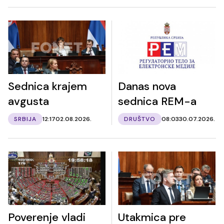
Sednica krajem
Danas nova
avgusta
sednica REM-a
SRBIJA
12:17
02.08.2026.
DRUŠTVO
08:03
30.07.2026.
Poverenje vladi
Utakmica pre