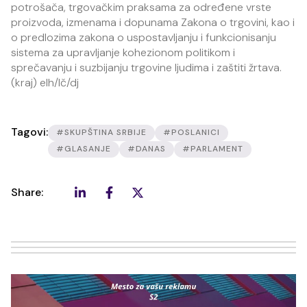
potrošača, trgovačkim praksama za određene vrste
proizvoda, izmenama i dopunama Zakona o trgovini, kao i
o predlozima zakona o uspostavljanju i funkcionisanju
sistema za upravljanje kohezionom politikom i
sprečavanju i suzbijanju trgovine ljudima i zaštiti žrtava.
(kraj) elh/lč/dj
Tagovi:
#SKUPŠTINA SRBIJE
#POSLANICI
#GLASANJE
#DANAS
#PARLAMENT
Share: