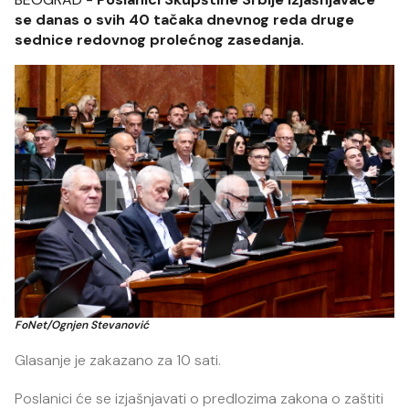
se danas o svih 40 tačaka dnevnog reda druge
sednice redovnog prolećnog zasedanja.
FoNet/Ognjen Stevanović
Glasanje je zakazano za 10 sati.
Poslanici će se izjašnjavati o predlozima zakona o zaštiti