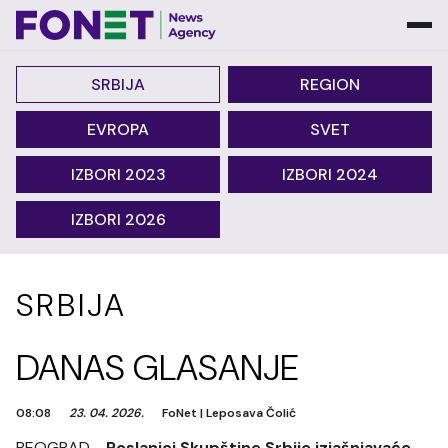
SRBIJA
REGION
EVROPA
SVET
IZBORI 2023
IZBORI 2024
IZBORI 2026
SRBIJA
DANAS GLASANJE
08:08
23. 04. 2026.
FoNet
|
Leposava Čolić
BEOGRAD -
Poslanici Skupštine Srbije izjašnjavaće