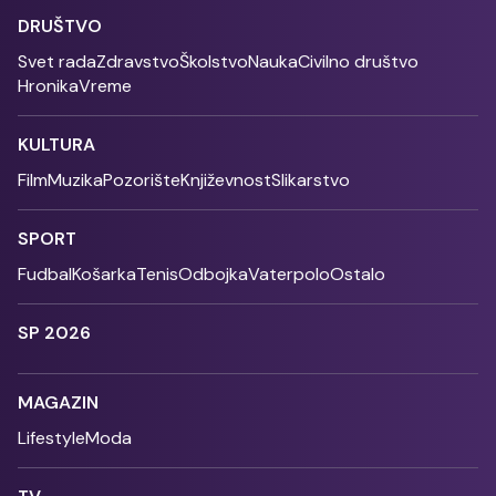
DRUŠTVO
Svet rada
Zdravstvo
Školstvo
Nauka
Civilno društvo
Hronika
Vreme
KULTURA
Film
Muzika
Pozorište
Književnost
Slikarstvo
SPORT
Fudbal
Košarka
Tenis
Odbojka
Vaterpolo
Ostalo
SP 2026
MAGAZIN
Lifestyle
Moda