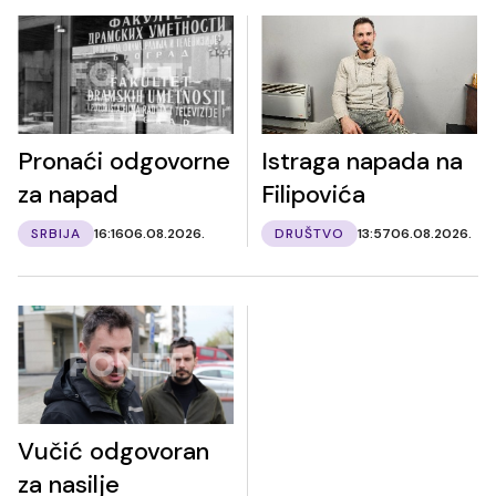
Pronaći odgovorne
Istraga napada na
za napad
Filipovića
SRBIJA
16:16
06.08.2026.
DRUŠTVO
13:57
06.08.2026.
Vučić odgovoran
za nasilje