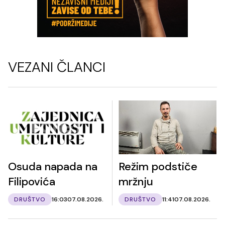
VEZANI ČLANCI
Osuda napada na
Režim podstiče
Filipovića
mržnju
DRUŠTVO
16:03
07.08.2026.
DRUŠTVO
11:41
07.08.2026.