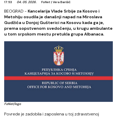
17:53
04. 05. 2026.
FoNet
|
Vera Barišić
BEOGRAD -
Kancelarija Vlade Srbije za Kosovo i
Metohiju osudila je današnji napad na Miroslava
Gudžića u Donjoj Gušterici na Kosovu kada ga je,
prema sopstvenom svedočenju, u krugu ambulante
u tom srpskom mestu pretukla grupa Albanaca.
FoNet/logo
Povrede je zadobila i zaposlena u toj zdravstvenoj