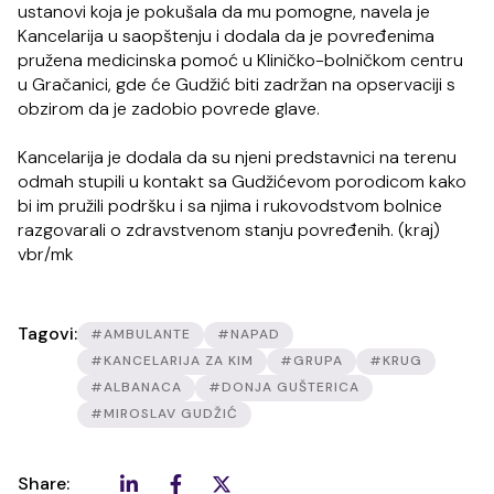
ustanovi koja je pokušala da mu pomogne, navela je
Kancelarija u saopštenju i dodala da je povređenima
pružena medicinska pomoć u Kliničko-bolničkom centru
u Gračanici, gde će Gudžić biti zadržan na opservaciji s
obzirom da je zadobio povrede glave.
Kancelarija je dodala da su njeni predstavnici na terenu
odmah stupili u kontakt sa Gudžićevom porodicom kako
bi im pružili podršku i sa njima i rukovodstvom bolnice
razgovarali o zdravstvenom stanju povređenih. (kraj)
vbr/mk
Tagovi:
#AMBULANTE
#NAPAD
#KANCELARIJA ZA KIM
#GRUPA
#KRUG
#ALBANACA
#DONJA GUŠTERICA
#MIROSLAV GUDŽIĆ
Share: