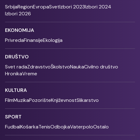
Srbija
Region
Evropa
Svet
Izbori 2023
Izbori 2024
Izbori 2026
EKONOMIJA
Privreda
Finansije
Ekologija
DRUŠTVO
Svet rada
Zdravstvo
Školstvo
Nauka
Civilno društvo
Hronika
Vreme
KULTURA
Film
Muzika
Pozorište
Književnost
Slikarstvo
SPORT
Fudbal
Košarka
Tenis
Odbojka
Vaterpolo
Ostalo