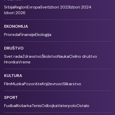
Srbija
Region
Evropa
Svet
Izbori 2023
Izbori 2024
Izbori 2026
EKONOMIJA
Privreda
Finansije
Ekologija
DRUŠTVO
Svet rada
Zdravstvo
Školstvo
Nauka
Civilno društvo
Hronika
Vreme
KULTURA
Film
Muzika
Pozorište
Književnost
Slikarstvo
SPORT
Fudbal
Košarka
Tenis
Odbojka
Vaterpolo
Ostalo