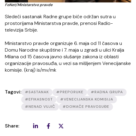
FoNet/Ministarstvo pravde
Sledeći sastanak Radne grupe biće održan sutra u
prostorijama Ministarstva pravde, prenosi Radio-
televizija Srbije.
Ministarstvo pravde organizuje 6. maja od 11 časova u
Domu Narodne skupštine i 7. maja u zgradi u ulici Kralja
Milana od 15 časova javno slušanje zakona iz oblasti
organizacije pravosuđa, u vezi sa mišljenjem Venecijanske
komisije. (kraj) is/mv/mk
Tagovi:
#SASTANAK
#PREPORUKE
#RADNA GRUPA
#EFIKASNOST
#VENECIJANSKA KOMISIJA
#NENAD VUJIĆ
#DOMAĆE PRAVOSUĐE
Share: