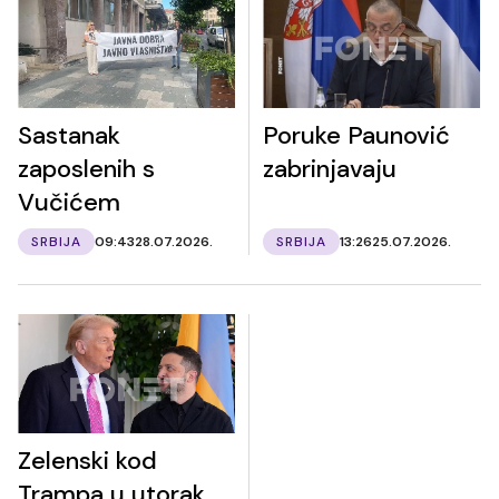
Sastanak
Poruke Paunović
zaposlenih s
zabrinjavaju
Vučićem
SRBIJA
09:43
28.07.2026.
SRBIJA
13:26
25.07.2026.
Zelenski kod
Trampa u utorak