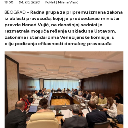
18:50
04. 05. 2026.
FoNet
|
Milena Vlajić
BEOGRAD -
Radna grupa za pripremu izmena zakona
iz oblasti pravosuđa, kojoj je predsedavao ministar
pravde Nenad Vujić, na današnjoj sednici je
razmatrala moguća rešenja u skladu sa Ustavom,
zakonima i standardima Venecijanske komisije, u
cilju podizanja efikasnosti domaćeg pravosuđa.