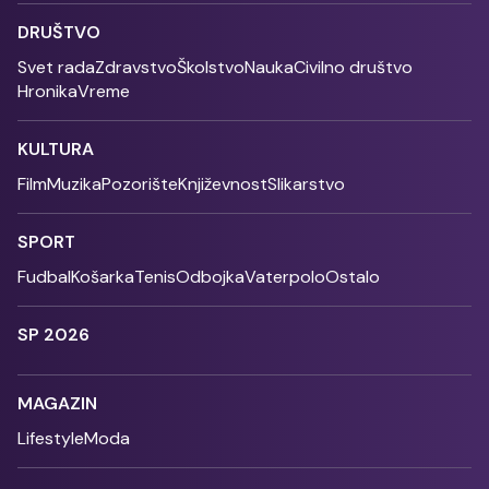
DRUŠTVO
Svet rada
Zdravstvo
Školstvo
Nauka
Civilno društvo
Hronika
Vreme
KULTURA
Film
Muzika
Pozorište
Književnost
Slikarstvo
SPORT
Fudbal
Košarka
Tenis
Odbojka
Vaterpolo
Ostalo
SP 2026
MAGAZIN
Lifestyle
Moda