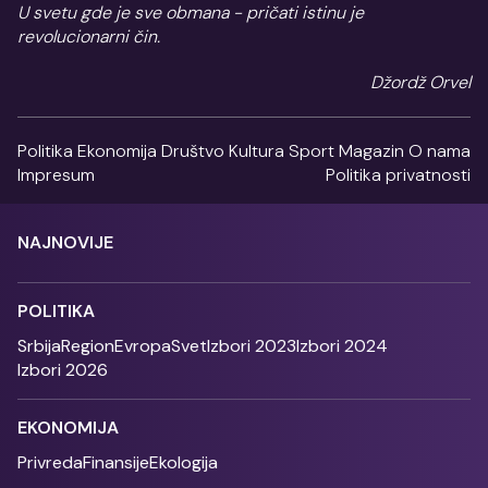
U svetu gde je sve obmana - pričati istinu je
revolucionarni čin.
Džordž Orvel
Politika
Ekonomija
Društvo
Kultura
Sport
Magazin
O nama
Impresum
Politika privatnosti
NAJNOVIJE
POLITIKA
Srbija
Region
Evropa
Svet
Izbori 2023
Izbori 2024
Izbori 2026
EKONOMIJA
Privreda
Finansije
Ekologija