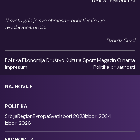
redakcija@fonet.rs
U svetu gde je sve obmana - pričati istinu je
revolucionarni čin.
Džordž Orvel
Politika
Ekonomija
Društvo
Kultura
Sport
Magazin
O nama
Impresum
Politika privatnosti
NAJNOVIJE
POLITIKA
Srbija
Region
Evropa
Svet
Izbori 2023
Izbori 2024
Izbori 2026
EKONOMIJA