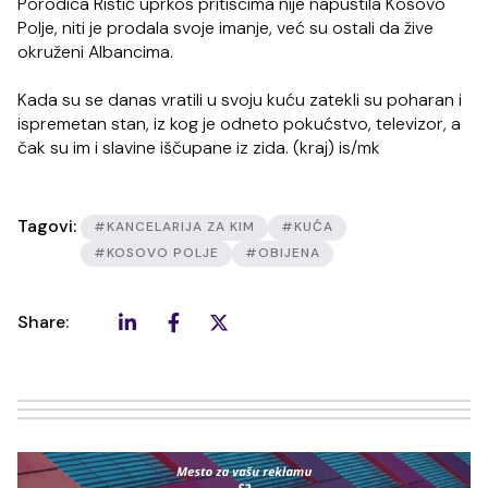
Porodica Ristić uprkos pritiscima nije napustila Kosovo
Polje, niti je prodala svoje imanje, već su ostali da žive
okruženi Albancima.
Kada su se danas vratili u svoju kuću zatekli su poharan i
ispremetan stan, iz kog je odneto pokućstvo, televizor, a
čak su im i slavine iščupane iz zida. (kraj) is/mk
Tagovi:
#KANCELARIJA ZA KIM
#KUĆA
#KOSOVO POLJE
#OBIJENA
Share: