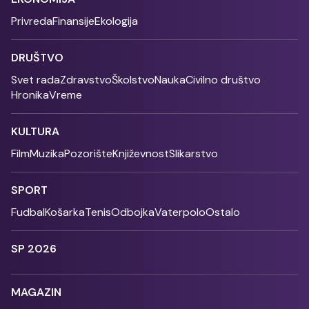
Privreda
Finansije
Ekologija
DRUŠTVO
Svet rada
Zdravstvo
Školstvo
Nauka
Civilno društvo
Hronika
Vreme
KULTURA
Film
Muzika
Pozorište
Književnost
Slikarstvo
SPORT
Fudbal
Košarka
Tenis
Odbojka
Vaterpolo
Ostalo
SP 2026
MAGAZIN