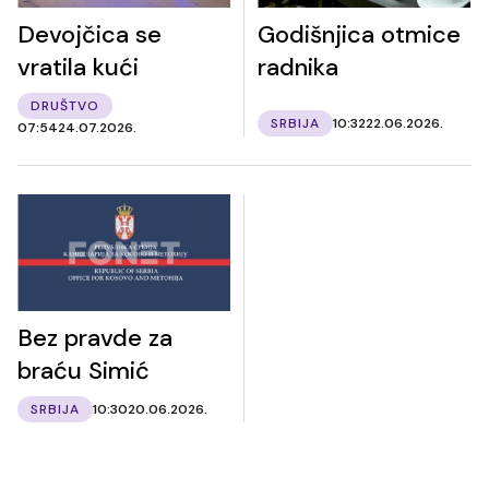
Devojčica se
Godišnjica otmice
vratila kući
radnika
DRUŠTVO
SRBIJA
10:32
22.06.2026.
07:54
24.07.2026.
Bez pravde za
braću Simić
SRBIJA
10:30
20.06.2026.