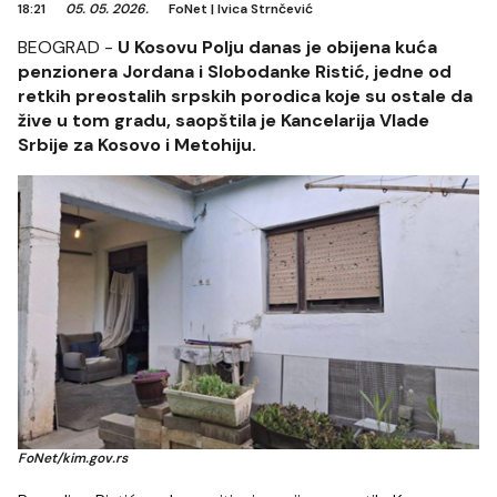
18:21
05. 05. 2026.
FoNet
|
Ivica Strnčević
BEOGRAD -
U Kosovu Polju danas je obijena kuća
penzionera Jordana i Slobodanke Ristić, jedne od
retkih preostalih srpskih porodica koje su ostale da
žive u tom gradu, saopštila je Kancelarija Vlade
Srbije za Kosovo i Metohiju.
FoNet/kim.gov.rs