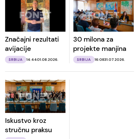
Značajni rezultati
30 milona za
avijacije
projekte manjina
SRBIJA
14:44
01.08.2026.
SRBIJA
16:08
31.07.2026.
Iskustvo kroz
stručnu praksu