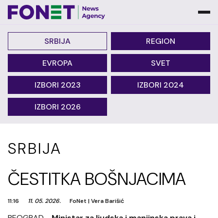
SRBIJA
REGION
EVROPA
SVET
IZBORI 2023
IZBORI 2024
IZBORI 2026
SRBIJA
ČESTITKA BOŠNJACIMA
11:16
11. 05. 2026.
FoNet
|
Vera Barišić
BEOGRAD -
Ministar za ljudska i manjinska prava i