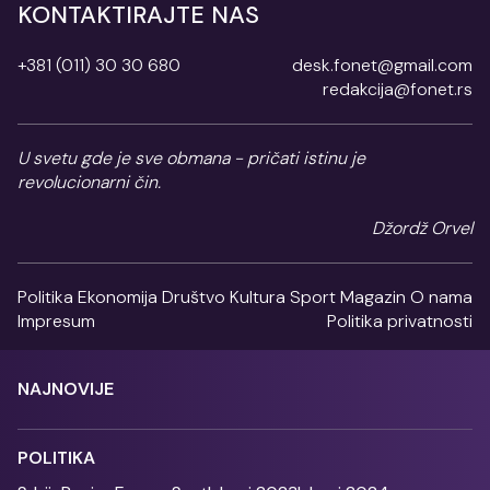
KONTAKTIRAJTE NAS
+381 (011) 30 30 680
desk.fonet@gmail.com
redakcija@fonet.rs
U svetu gde je sve obmana - pričati istinu je
revolucionarni čin.
Džordž Orvel
Politika
Ekonomija
Društvo
Kultura
Sport
Magazin
O nama
Impresum
Politika privatnosti
NAJNOVIJE
POLITIKA