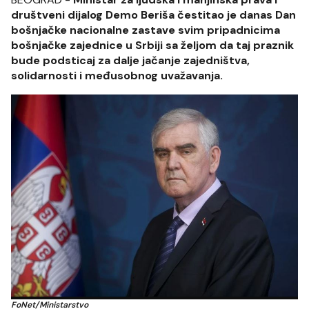
društveni dijalog Demo Beriša čestitao je danas Dan
bošnjačke nacionalne zastave svim pripadnicima
bošnjačke zajednice u Srbiji sa željom da taj praznik
bude podsticaj za dalje jačanje zajedništva,
solidarnosti i međusobnog uvažavanja.
FoNet/Ministarstvo