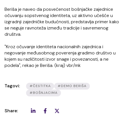
Beriša je naveo da posvećenost bošnjačke zajednice
očuvanju sopstvenog identiteta, uz aktivno učešće u
izgradnji zajedničke budućnosti, predstavlja primer kako
se neguje ravnoteža između tradicije i savremenog
društva.
"Kroz očuvanje identiteta nacionalnih zajednica i
negovanje međusobnog poverenja gradimo društvo u
kojem su različitosti izvor snage i povezanosti, a ne
podela", rekao je Beriša. (kraj) vbr/mk
Tagovi:
#ČESTITKA
#DEMO BERIŠA
#BOŠNJACIMA
Share: