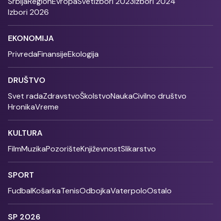
Srbija
Region
Evropa
Svet
Izbori 2023
Izbori 2024
Izbori 2026
EKONOMIJA
Privreda
Finansije
Ekologija
DRUŠTVO
Svet rada
Zdravstvo
Školstvo
Nauka
Civilno društvo
Hronika
Vreme
KULTURA
Film
Muzika
Pozorište
Književnost
Slikarstvo
SPORT
Fudbal
Košarka
Tenis
Odbojka
Vaterpolo
Ostalo
SP 2026