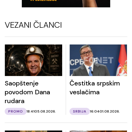
VEZANI ČLANCI
Saopštenje
Čestitka srpskim
povodom Dana
veslačima
rudara
PROMO
18:41
05.08.2026.
SRBIJA
16:04
01.08.2026.