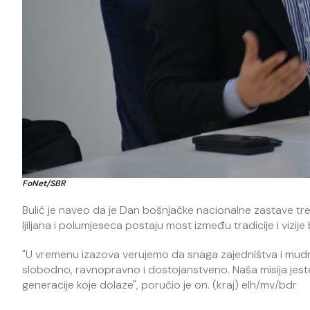
FoNet/SBR
Bulić je naveo da je Dan bošnjačke nacionalne zastave tre
ljiljana i polumjeseca postaju most između tradicije i vizij
"U vremenu izazova verujemo da snaga zajedništva i mudro
slobodno, ravnopravno i dostojanstveno. Naša misija jes
generacije koje dolaze", poručio je on. (kraj) elh/mv/bdr