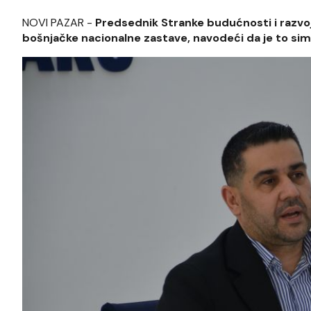
NOVI PAZAR -
Predsednik Stranke budućnosti i razvoja
bošnjačke nacionalne zastave, navodeći da je to simb