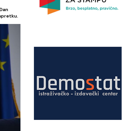
 Dan
apretku.