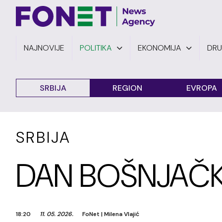
NAJNOVIJE
POLITIKA
EKONOMIJA
DR
SRBIJA
REGION
EVROPA
SRBIJA
DAN BOŠNJAČK
18:20
11. 05. 2026.
FoNet
|
Milena Vlajić