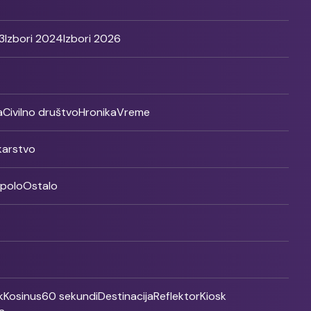
3
Izbori 2024
Izbori 2026
a
Civilno društvo
Hronika
Vreme
ikarstvo
rpolo
Ostalo
k
Kosinus
60 sekundi
Destinacija
Reflektor
Kiosk