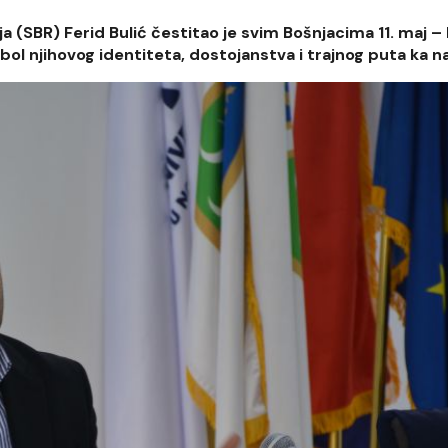
 (SBR) Ferid Bulić čestitao je svim Bošnjacima 11. maj –
ol njihovog identiteta, dostojanstva i trajnog puta ka n