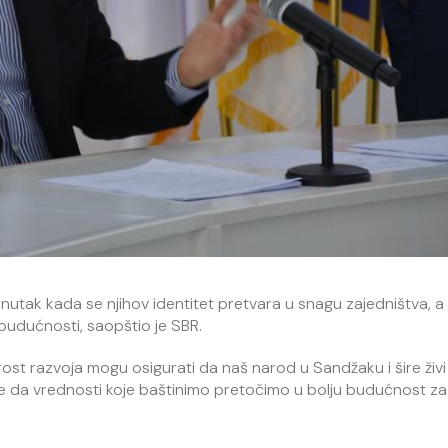
nutak kada se njihov identitet pretvara u snagu zajedništva, a 
e budućnosti, saopštio je SBR.
st razvoja mogu osigurati da naš narod u Sandžaku i šire živi
te da vrednosti koje baštinimo pretočimo u bolju budućnost za