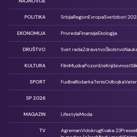
NAJNOVIJE
POLITIKA
Srbija
Region
Evropa
Svet
Izbori 202
EKONOMIJA
Privreda
Finansije
Ekologija
DRUŠTVO
Svet rada
Zdravstvo
Školstvo
Nauk
KULTURA
Film
Muzika
Pozorište
Književnost
Sl
SPORT
Fudbal
Košarka
Tenis
Odbojka
Vate
SP 2026
MAGAZIN
Lifestyle
Moda
TV
Agreman
Vidokrug
Kvaka 23
Presse