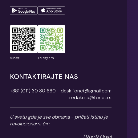
Viber
Telegram
KONTAKTIRAJTE NAS
+381 (011) 30 30 680
desk.fonet@gmail.com
redakcija@fonet.rs
U svetu gde je sve obmana - pričati istinu je
revolucionarni čin.
Džordž Orvel