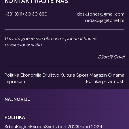
KONTAKTIRAJTE NAS
+381 (011) 30 30 680
desk.fonet@gmail.com
redakcija@fonet.rs
U svetu gde je sve obmana - pričati istinu je
revolucionarni čin.
Džordž Orvel
Politika
Ekonomija
Društvo
Kultura
Sport
Magazin
O nama
Impresum
Politika privatnosti
NAJNOVIJE
POLITIKA
Srbija
Region
Evropa
Svet
Izbori 2023
Izbori 2024