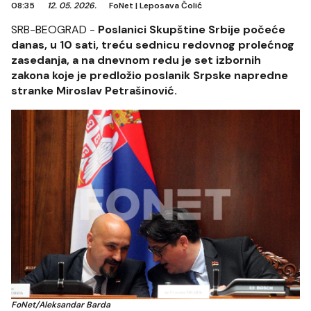
08:35
12. 05. 2026.
FoNet
|
Leposava Čolić
SRB-BEOGRAD -
Poslanici Skupštine Srbije počeće
danas, u 10 sati, treću sednicu redovnog prolećnog
zasedanja, a na dnevnom redu je set izbornih
zakona koje je predložio poslanik Srpske napredne
stranke Miroslav Petrašinović.
FoNet/Aleksandar Barda