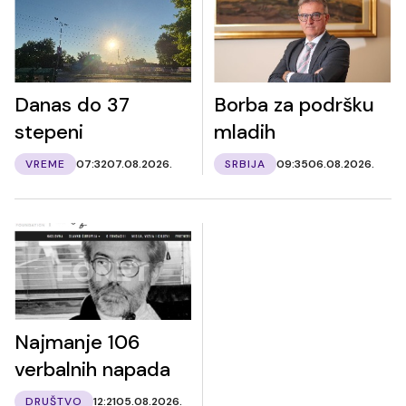
Danas do 37
Borba za podršku
stepeni
mladih
VREME
07:32
07.08.2026.
SRBIJA
09:35
06.08.2026.
Najmanje 106
verbalnih napada
DRUŠTVO
12:21
05.08.2026.