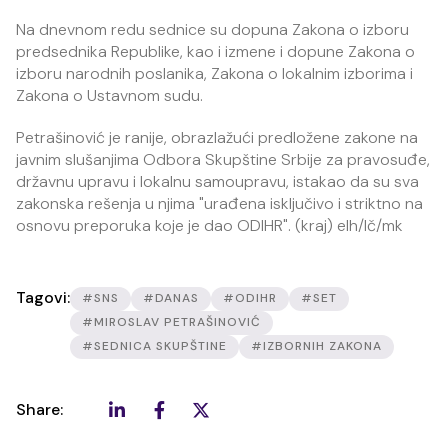
Na dnevnom redu sednice su dopuna Zakona o izboru
predsednika Republike, kao i izmene i dopune Zakona o
izboru narodnih poslanika, Zakona o lokalnim izborima i
Zakona o Ustavnom sudu.
Petrašinović je ranije, obrazlažući predložene zakone na
javnim slušanjima Odbora Skupštine Srbije za pravosuđe,
državnu upravu i lokalnu samoupravu, istakao da su sva
zakonska rešenja u njima "urađena isključivo i striktno na
osnovu preporuka koje je dao ODIHR". (kraj) elh/lč/mk
Tagovi:
#SNS
#DANAS
#ODIHR
#SET
#MIROSLAV PETRAŠINOVIĆ
#SEDNICA SKUPŠTINE
#IZBORNIH ZAKONA
Share: