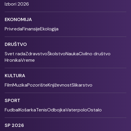
Izbori 2026
EKONOMIJA
Privreda
Finansije
Ekologija
DRUŠTVO
Svet rada
Zdravstvo
Školstvo
Nauka
Civilno društvo
Hronika
Vreme
KULTURA
Film
Muzika
Pozorište
Književnost
Slikarstvo
SPORT
Fudbal
Košarka
Tenis
Odbojka
Vaterpolo
Ostalo
SP 2026