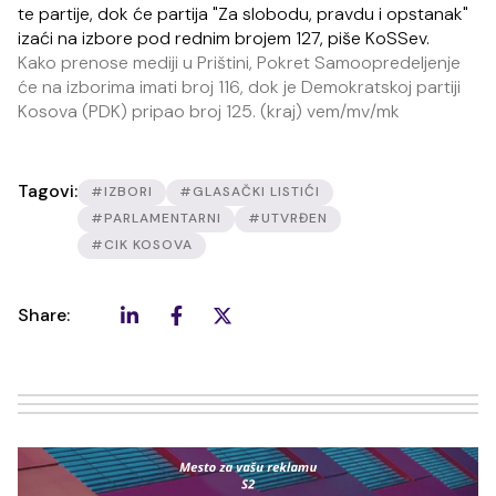
te partije, dok će partija "Za slobodu, pravdu i opstanak"
izaći na izbore pod rednim brojem 127, piše KoSSev.
Kako prenose mediji u Prištini, Pokret Samoopredeljenje
će na izborima imati broj 116, dok je Demokratskoj partiji
Kosova (PDK) pripao broj 125. (kraj) vem/mv/mk
Tagovi:
#IZBORI
#GLASAČKI LISTIĆI
#PARLAMENTARNI
#UTVRĐEN
#CIK KOSOVA
Share: