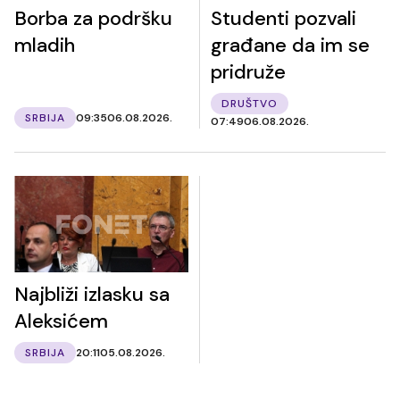
Borba za podršku
Studenti pozvali
mladih
građane da im se
pridruže
DRUŠTVO
SRBIJA
09:35
06.08.2026.
07:49
06.08.2026.
Najbliži izlasku sa
Aleksićem
SRBIJA
20:11
05.08.2026.