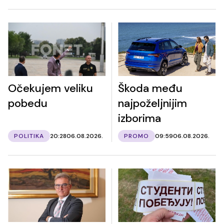
Očekujem veliku
Škoda među
pobedu
najpoželjnijim
izborima
POLITIKA
20:28
06.08.2026.
PROMO
09:59
06.08.2026.