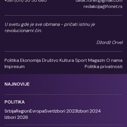
+381 (011) 30 30 680
desk.fonet@gmail.com
redakcija@fonet.rs
U svetu gde je sve obmana - pričati istinu je
revolucionarni čin.
Džordž Orvel
Politika
Ekonomija
Društvo
Kultura
Sport
Magazin
O nama
Impresum
Politika privatnosti
NAJNOVIJE
POLITIKA
Srbija
Region
Evropa
Svet
Izbori 2023
Izbori 2024
Izbori 2026