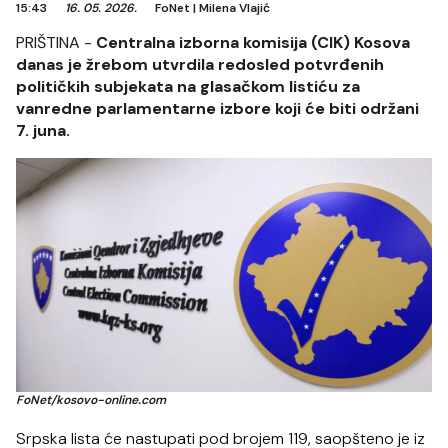
15:43
16. 05. 2026.
FoNet
|
Milena Vlajić
PRIŠTINA -
Centralna izborna komisija (CIK) Kosova
danas je žrebom utvrdila redosled potvrđenih
političkih subjekata na glasačkom listiću za
vanredne parlamentarne izbore koji će biti održani
7. juna.
FoNet/kosovo-online.com
Srpska lista će nastupati pod brojem 119, saopšteno je iz