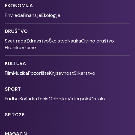
EKONOMIJA
Privreda
Finansije
Ekologija
DRUŠTVO
Svet rada
Zdravstvo
Školstvo
Nauka
Civilno društvo
Hronika
Vreme
KULTURA
Film
Muzika
Pozorište
Književnost
Slikarstvo
SPORT
Fudbal
Košarka
Tenis
Odbojka
Vaterpolo
Ostalo
SP 2026
MAGAZIN