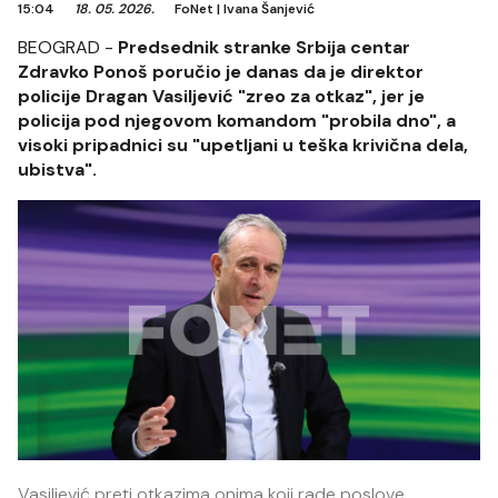
15:04
18. 05. 2026.
FoNet
|
Ivana Šanjević
BEOGRAD -
Predsednik stranke Srbija centar
Zdravko Ponoš poručio je danas da je direktor
policije Dragan Vasiljević "zreo za otkaz", jer je
policija pod njegovom komandom "probila dno", a
visoki pripadnici su "upetljani u teška krivična dela,
ubistva".
Vasiljević preti otkazima onima koji rade poslove