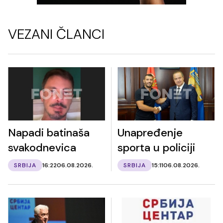
VEZANI ČLANCI
Napadi batinaša
Unapređenje
svakodnevica
sporta u policiji
SRBIJA
16:22
06.08.2026.
SRBIJA
15:11
06.08.2026.