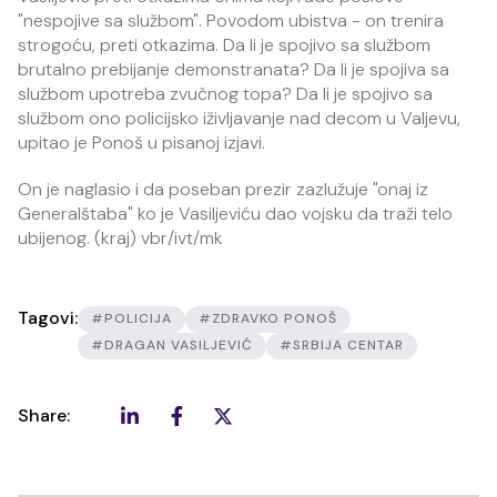
"nespojive sa službom". Povodom ubistva - on trenira
strogoću, preti otkazima. Da li je spojivo sa službom
brutalno prebijanje demonstranata? Da li je spojiva sa
službom upotreba zvučnog topa? Da li je spojivo sa
službom ono policijsko iživljavanje nad decom u Valjevu,
upitao je Ponoš u pisanoj izjavi.
On je naglasio i da poseban prezir zazlužuje "onaj iz
Generalštaba" ko je Vasiljeviću dao vojsku da traži telo
ubijenog. (kraj) vbr/ivt/mk
Tagovi:
#POLICIJA
#ZDRAVKO PONOŠ
#DRAGAN VASILJEVIĆ
#SRBIJA CENTAR
Share: