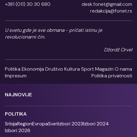
+381 (011) 30 30 680
desk.fonet@gmail.com
redakcija@fonet.rs
U svetu gde je sve obmana - pričati istinu je
revolucionarni čin.
Džordž Orvel
Politika
Ekonomija
Društvo
Kultura
Sport
Magazin
O nama
Impresum
Politika privatnosti
NAJNOVIJE
POLITIKA
Srbija
Region
Evropa
Svet
Izbori 2023
Izbori 2024
Izbori 2026