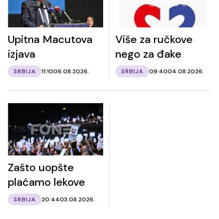
Upitna Macutova
Više za ručkove
izjava
nego za đake
SRBIJA
11:10
06.08.2026.
SRBIJA
09:40
04.08.2026.
Zašto uopšte
plaćamo lekove
SRBIJA
20:44
03.08.2026.