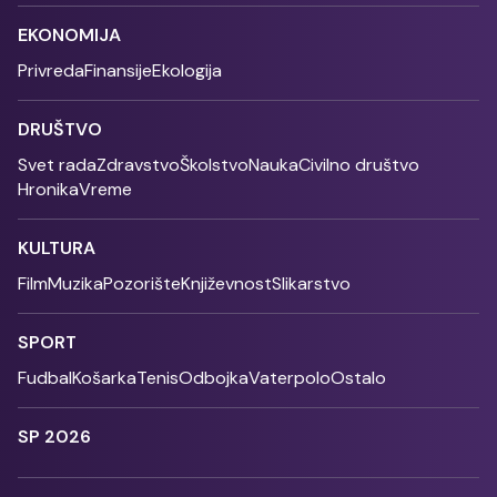
EKONOMIJA
Privreda
Finansije
Ekologija
DRUŠTVO
Svet rada
Zdravstvo
Školstvo
Nauka
Civilno društvo
Hronika
Vreme
KULTURA
Film
Muzika
Pozorište
Književnost
Slikarstvo
SPORT
Fudbal
Košarka
Tenis
Odbojka
Vaterpolo
Ostalo
SP 2026