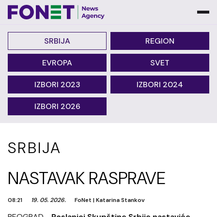
SRBIJA
REGION
EVROPA
SVET
IZBORI 2023
IZBORI 2024
IZBORI 2026
SRBIJA
NASTAVAK RASPRAVE
08:21
19. 05. 2026.
FoNet
|
Katarina Stankov
BEOGRAD -
Poslanici Skupštine Srbije nastaviće