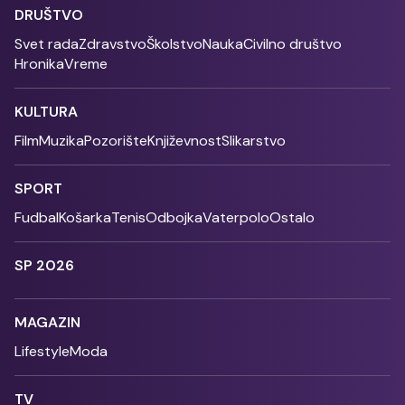
DRUŠTVO
Svet rada
Zdravstvo
Školstvo
Nauka
Civilno društvo
Hronika
Vreme
KULTURA
Film
Muzika
Pozorište
Književnost
Slikarstvo
SPORT
Fudbal
Košarka
Tenis
Odbojka
Vaterpolo
Ostalo
SP 2026
MAGAZIN
Lifestyle
Moda
TV