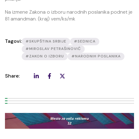
Na izmene Zakona o izboru narodnih poslanika podnet je
81 amandman. (kraj) vem/ks/mk
Tagovi:
#SKUPŠTINA SRBIJE
#SEDNICA
#MIROSLAV PETRAŠINOVIĆ
#ZAKON O IZBORU
#NARODNIH POSLANIKA
Share: