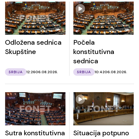
Odložena sednica
Počela
Skupštine
konstitutivna
sednica
SRBIJA
12:26
06.08.2026.
SRBIJA
10:42
06.08.2026.
Sutra konstitutivna
Situacija potpuno