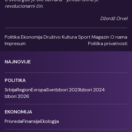
revolucionarni čin.
Džordž Orvel
Politika
Ekonomija
Društvo
Kultura
Sport
Magazin
O nama
Impresum
Politika privatnosti
NAJNOVIJE
POLITIKA
Srbija
Region
Evropa
Svet
Izbori 2023
Izbori 2024
Izbori 2026
EKONOMIJA
Privreda
Finansije
Ekologija