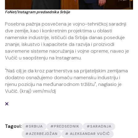
FoNet/Instagram predsednika Srbije
Posebna pažnja posvećena je vojno-tehničkoj saradnji
dve zemlje, kao i konkretnim projektima u oblasti
namenske industrije, ističući da Srbija danas poseduje
znanje, iskustvo i kapacitete da razvija i proizvodi
savremene sisteme naoružanja i vojne opreme, naveo je
Vučić u saopštenju na Instagramu.
"Naš cilj je da kroz partnerstva sa prijateljskim zemljama
dodatno osnažujemo domaću namensku industriju i
njenu poziciju na međunarodnom tržištu", naglasio je
Vučić. (kraj) vem/mv/dj
Tagovi:
#SRBIJA
#PREDSEDNIK
#SARADNJA
#AZERBEJDŽAN
# ALEKSANDAR VUČIĆ