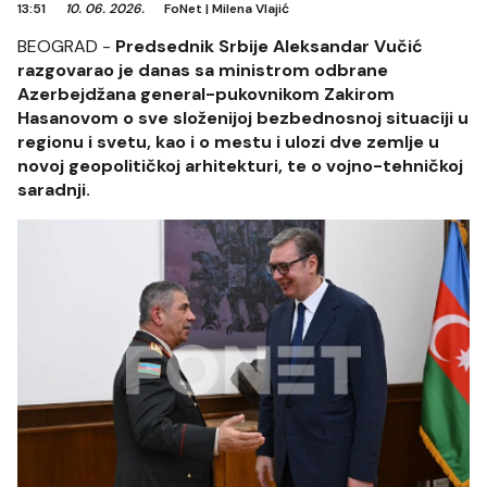
13:51
10. 06. 2026.
FoNet
|
Milena Vlajić
BEOGRAD -
Predsednik Srbije Aleksandar Vučić
razgovarao je danas sa ministrom odbrane
Azerbejdžana general-pukovnikom Zakirom
Hasanovom o sve složenijoj bezbednosnoj situaciji u
regionu i svetu, kao i o mestu i ulozi dve zemlje u
novoj geopolitičkoj arhitekturi, te o vojno-tehničkoj
saradnji.