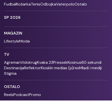
Fudbal
Košarka
Tenis
Odbojka
Vaterpolo
Ostalo
SP 2026
MAGAZIN
Lifestyle
Moda
TV
Agreman
Vidokrug
Kvaka 23
Pressek
Kosinus
60 sekundi
Destinacija
Reflektor
Kiosk
In medias (p)res
Mladi i mediji
Stigma
OSTALO
Reels
Podcast
Promo
Fonet - 2004 - 2026 - All rights reserved