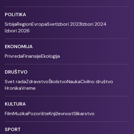
POLITIKA
Srbija
Region
Evropa
Svet
Izbori 2023
Izbori 2024
Izbori 2026
EKONOMIJA
Privreda
Finansije
Ekologija
DRUŠTVO
Svet rada
Zdravstvo
Školstvo
Nauka
Civilno društvo
Hronika
Vreme
KULTURA
Film
Muzika
Pozorište
Književnost
Slikarstvo
SPORT