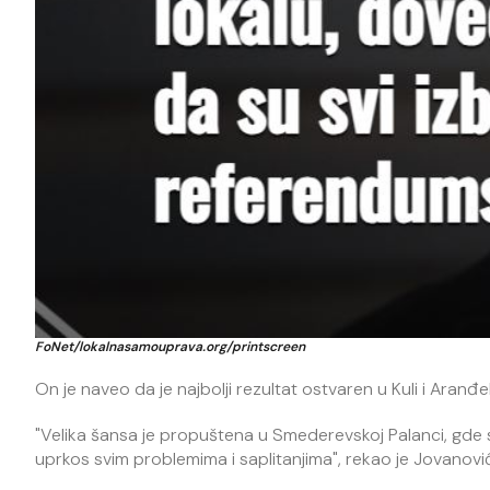
FoNet/lokalnasamouprava.org/printscreen
On je naveo da je najbolji rezultat ostvaren u Kuli i Aran
"Velika šansa je propuštena u Smederevskoj Palanci, gde se t
uprkos svim problemima i saplitanjima", rekao je Jovanović,