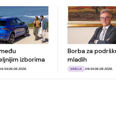
 među
Borba za podršk
ljnijim izborima
mladih
09:59
06.08.2026.
SRBIJA
09:35
06.08.2026.