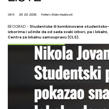
08:11
30. 03. 2026.
FoNet
|
Eldin Hadžović
BEOGRAD -
Studentske ili kombinovane studentsko-gr
izborima i učinile da od sada svaki izbori, pa i lokal
Centra za lokalnu samoupravu (CLS).