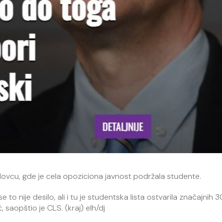
đelovcu, gde je cela opoziciona javnost podržala studente.
o nije desilo, ali i tu je studentska lista ostvarila značajnih 
 saopštio je CLS. (kraj) elh/dj