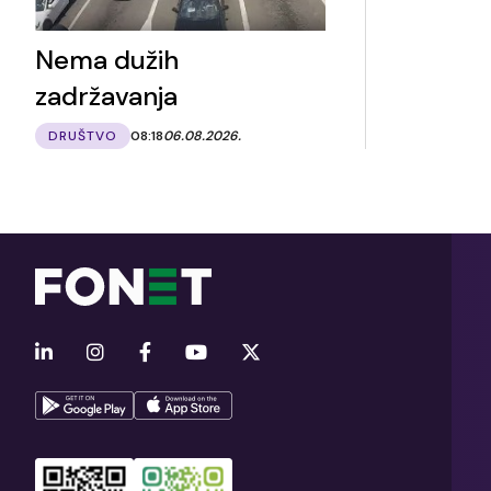
Nema dužih
zadržavanja
DRUŠTVO
08:18
06.08.2026.