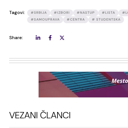
Tagovi:
#SRBIJA
#IZBORI
#NASTUP
#LISTA
#L
#SAMOUPRAVA
#CENTRA
# STUDENTSKA
Share:
VEZANI ČLANCI