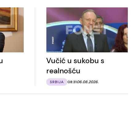
u
Vučić u sukobu s
realnošću
SRBIJA
08:31
06.08.2026.