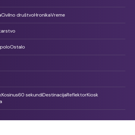
a
Civilno društvo
Hronika
Vreme
ikarstvo
rpolo
Ostalo
k
Kosinus
60 sekundi
Destinacija
Reflektor
Kiosk
a