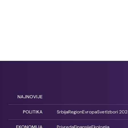
NAJNOVIJE
POLITIKA
Srbija
Region
Evropa
Svet
Izbori 202
EKONOMIJA
Privreda
Finansije
Ekologija