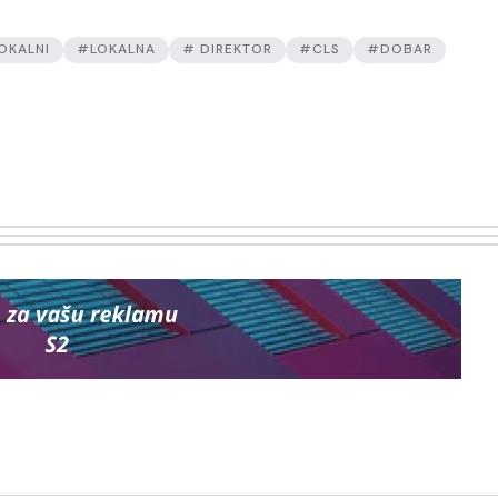
OKALNI
#LOKALNA
# DIREKTOR
#CLS
#DOBAR