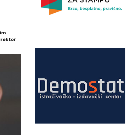
nim
irektor