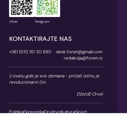
Viber
Telegram
KONTAKTIRAJTE NAS
+381 (011) 30 30 680
desk.fonet@gmail.com
redakcija@fonet.rs
U svetu gde je sve obmana - pričati istinu je
revolucionarni čin.
Džordž Orvel
Politika
Ekonomija
Društvo
Kultura
Sport
Magazin
O nama
Impresum
Politika privatnosti