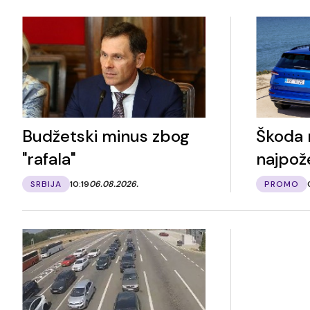
Budžetski minus zbog
Škoda
"rafala"
najpože
SRBIJA
10:19
06.08.2026.
PROMO