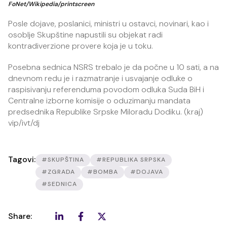
FoNet/Wikipedia/printscreen
Posle dojave, poslanici, ministri u ostavci, novinari, kao i
osoblje Skupštine napustili su objekat radi
kontradiverzione provere koja je u toku.
Posebna sednica NSRS trebalo je da počne u 10 sati, a na
dnevnom redu je i razmatranje i usvajanje odluke o
raspisivanju referenduma povodom odluka Suda BiH i
Centralne izborne komisije o oduzimanju mandata
predsednika Republike Srpske Miloradu Dodiku. (kraj)
vip/ivt/dj
Tagovi:
#SKUPŠTINA
#REPUBLIKA SRPSKA
#ZGRADA
#BOMBA
#DOJAVA
#SEDNICA
Share: