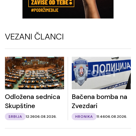
VEZANI ČLANCI
Odložena sednica
Bačena bomba na
Skupštine
Zvezdari
SRBIJA
12:26
06.08.2026.
HRONIKA
11:46
06.08.2026.