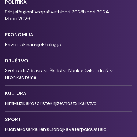
POLITIKA
Srbija
Region
Evropa
Svet
Izbori 2023
Izbori 2024
Izbori 2026
EKONOMIJA
Privreda
Finansije
Ekologija
DRUŠTVO
Svet rada
Zdravstvo
Školstvo
Nauka
Civilno društvo
Hronika
Vreme
KULTURA
Film
Muzika
Pozorište
Književnost
Slikarstvo
SPORT
Fudbal
Košarka
Tenis
Odbojka
Vaterpolo
Ostalo