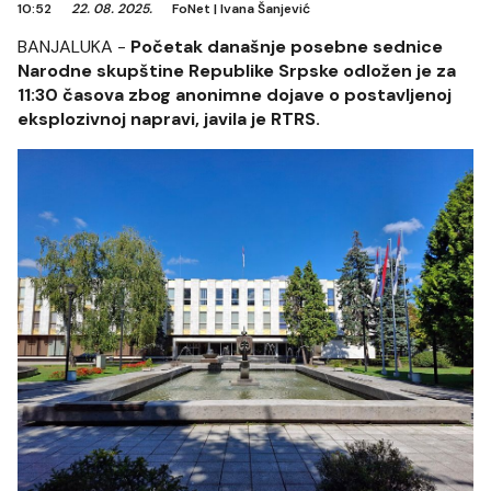
10:52
22. 08. 2025.
FoNet
|
Ivana Šanjević
BANJALUKA -
Početak današnje posebne sednice
Narodne skupštine Republike Srpske odložen je za
11:30 časova zbog anonimne dojave o postavljenoj
eksplozivnoj napravi, javila je RTRS.