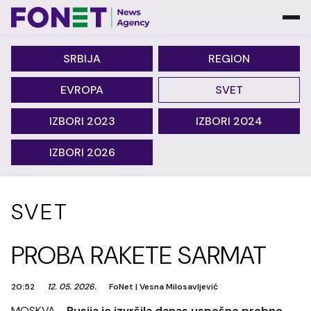
SRBIJA
REGION
EVROPA
SVET
IZBORI 2023
IZBORI 2024
IZBORI 2026
SVET
PROBA RAKETE SARMAT
20:52
12. 05. 2026.
FoNet
|
Vesna Milosavljević
MOSKVA -
Rusija je izvršila danas uspešno probno