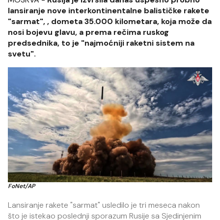
lansiranje nove interkontinentalne balističke rakete
"sarmat", , dometa 35.000 kilometara, koja može da
nosi bojevu glavu, a prema rečima ruskog
predsednika, to je "najmoćniji raketni sistem na
svetu".
FoNet/AP
Lansiranje rakete "sarmat" usledilo je tri meseca nakon
što je istekao poslednji sporazum Rusije sa Sjedinjenim