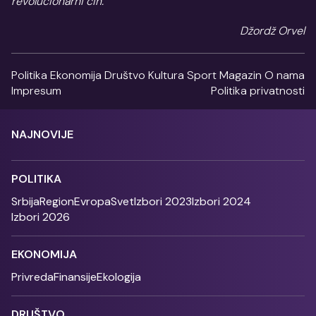
revolucionarni čin.
Džordž Orvel
Politika
Ekonomija
Društvo
Kultura
Sport
Magazin
O nama
Impresum
Politika privatnosti
NAJNOVIJE
POLITIKA
Srbija
Region
Evropa
Svet
Izbori 2023
Izbori 2024
Izbori 2026
EKONOMIJA
Privreda
Finansije
Ekologija
DRUŠTVO