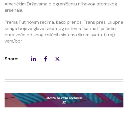
Američkim Državama o ograničenju njihovog atomskog
arsenala.
Prema Putinovim rečima, kako prenosi Frans pres, ukupna
snaga bojeve glave raketnog sistema "sarmat" je četiri
puta veća od snage sličnih sistema širom sveta. (kraj)
vem/bdr
Share: