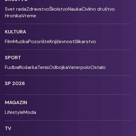
Svet rada
Zdravstvo
Školstvo
Nauka
Civilno društvo
Hronika
Vreme
KULTURA
Film
Muzika
Pozorište
Književnost
Slikarstvo
SPORT
Fudbal
Košarka
Tenis
Odbojka
Vaterpolo
Ostalo
SP 2026
MAGAZIN
Lifestyle
Moda
TV