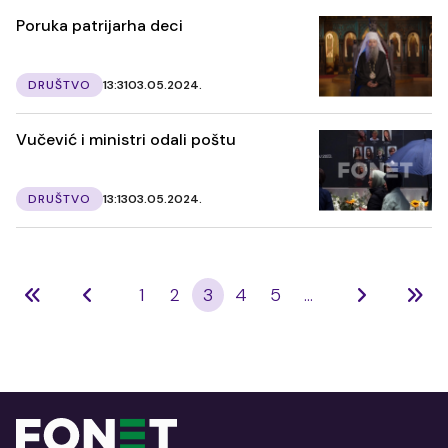
Poruka patrijarha deci
DRUŠTVO
13:31
03.05.2024.
Vučević i ministri odali poštu
DRUŠTVO
13:13
03.05.2024.
1
2
3
4
5
...