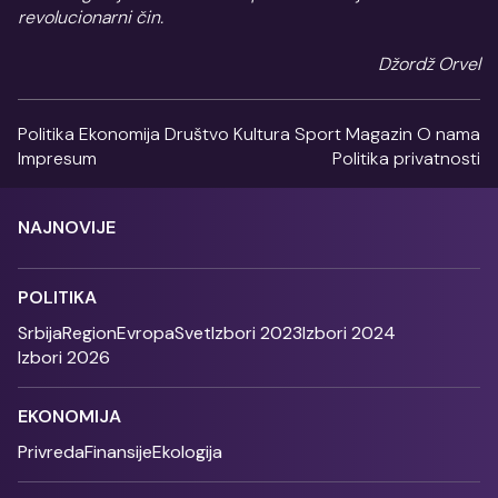
revolucionarni čin.
Džordž Orvel
Politika
Ekonomija
Društvo
Kultura
Sport
Magazin
O nama
Impresum
Politika privatnosti
NAJNOVIJE
POLITIKA
Srbija
Region
Evropa
Svet
Izbori 2023
Izbori 2024
Izbori 2026
EKONOMIJA
Privreda
Finansije
Ekologija