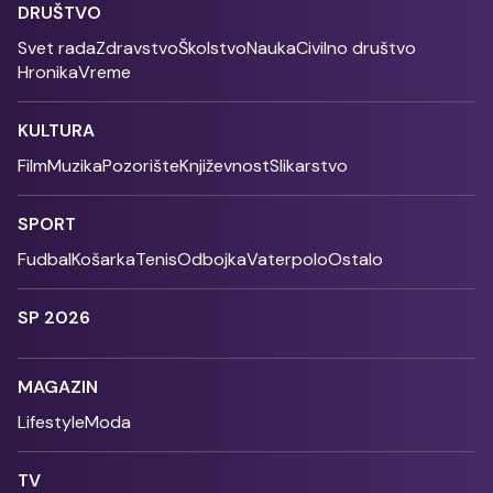
DRUŠTVO
Svet rada
Zdravstvo
Školstvo
Nauka
Civilno društvo
Hronika
Vreme
KULTURA
Film
Muzika
Pozorište
Književnost
Slikarstvo
SPORT
Fudbal
Košarka
Tenis
Odbojka
Vaterpolo
Ostalo
SP 2026
MAGAZIN
Lifestyle
Moda
TV