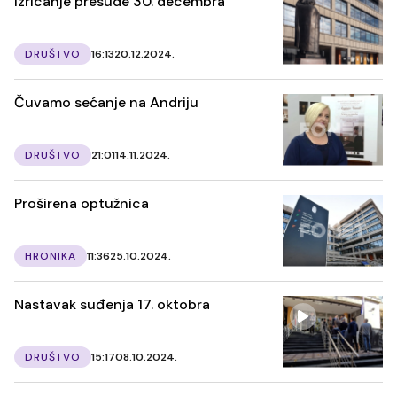
Izricanje presude 30. decembra
DRUŠTVO
16:13
20.12.2024.
Čuvamo sećanje na Andriju
DRUŠTVO
21:01
14.11.2024.
Proširena optužnica
HRONIKA
11:36
25.10.2024.
Nastavak suđenja 17. oktobra
DRUŠTVO
15:17
08.10.2024.