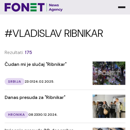
#VLADISLAV RIBNIKAR
Rezultati:
175
Čudan mi je slučaj "Ribnikar"
SRBIJA
23:01
24.02.2025.
Danas presuda za "Ribnikar"
HRONIKA
08:23
30.12.2024.