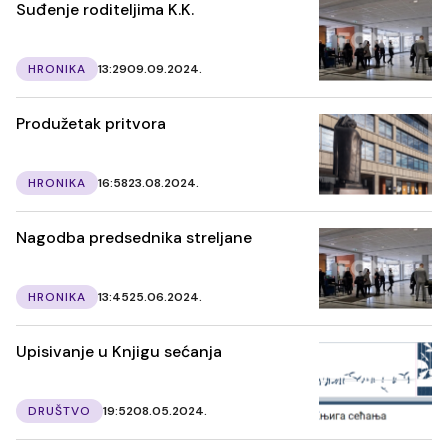
Suđenje roditeljima K.K.
HRONIKA
13:29
09.09.2024.
Produžetak pritvora
HRONIKA
16:58
23.08.2024.
Nagodba predsednika streljane
HRONIKA
13:45
25.06.2024.
Upisivanje u Knjigu sećanja
DRUŠTVO
19:52
08.05.2024.