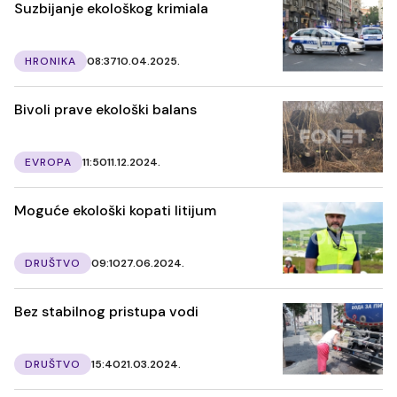
Suzbijanje ekološkog krimiala
HRONIKA
08:37
10.04.2025.
Bivoli prave ekološki balans
EVROPA
11:50
11.12.2024.
Moguće ekološki kopati litijum
DRUŠTVO
09:10
27.06.2024.
Bez stabilnog pristupa vodi
DRUŠTVO
15:40
21.03.2024.