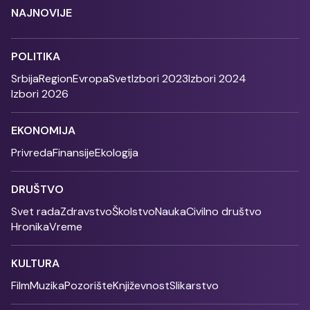
NAJNOVIJE
POLITIKA
Srbija
Region
Evropa
Svet
Izbori 2023
Izbori 2024
Izbori 2026
EKONOMIJA
Privreda
Finansije
Ekologija
DRUŠTVO
Svet rada
Zdravstvo
Školstvo
Nauka
Civilno društvo
Hronika
Vreme
KULTURA
Film
Muzika
Pozorište
Književnost
Slikarstvo