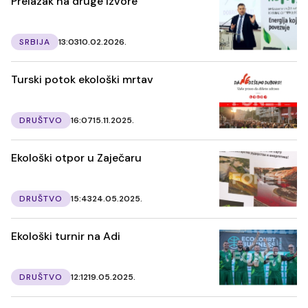
Prelazak na druge izvore
SRBIJA
13:03
10.02.2026.
Turski potok ekološki mrtav
DRUŠTVO
16:07
15.11.2025.
Ekološki otpor u Zaječaru
DRUŠTVO
15:43
24.05.2025.
Ekološki turnir na Adi
DRUŠTVO
12:12
19.05.2025.