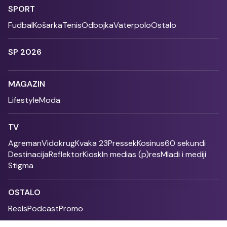
SPORT
Fudbal
Košarka
Tenis
Odbojka
Vaterpolo
Ostalo
SP 2026
MAGAZIN
Lifestyle
Moda
TV
Agreman
Vidokrug
Kvaka 23
Pressek
Kosinus
60 sekundi
Destinacija
Reflektor
Kiosk
In medias (p)res
Mladi i mediji
Stigma
OSTALO
Reels
Podcast
Promo