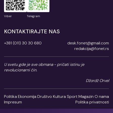
Viber
Telegram
KONTAKTIRAJTE NAS
+381 (011) 30 30 680
desk.fonet@gmail.com
redakcija@fonet.rs
U svetu gde je sve obmana - pričati istinu je
revolucionarni čin.
Džordž Orvel
Politika
Ekonomija
Društvo
Kultura
Sport
Magazin
O nama
Impresum
Politika privatnosti