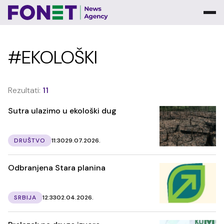
#EKOLOŠKI
Rezultati:
11
Sutra ulazimo u ekološki dug
DRUŠTVO
11:30
29.07.2026.
Odbranjena Stara planina
SRBIJA
12:33
02.04.2026.