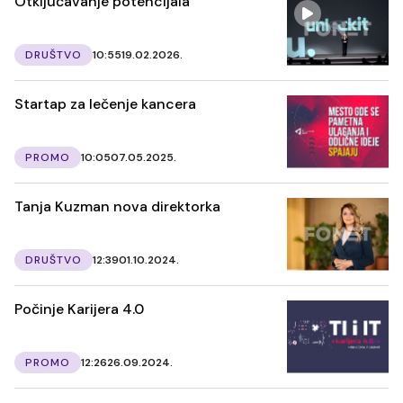
Otključavanje potencijala
DRUŠTVO
10:55
19.02.2026.
Startap za lečenje kancera
PROMO
10:05
07.05.2025.
Tanja Kuzman nova direktorka
DRUŠTVO
12:39
01.10.2024.
Počinje Karijera 4.0
PROMO
12:26
26.09.2024.