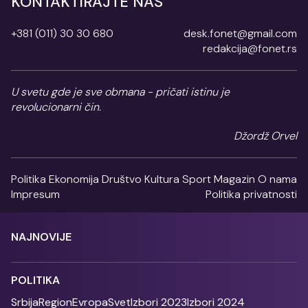
KONTAKTIRAJTE NAS
+381 (011) 30 30 680
desk.fonet@gmail.com
redakcija@fonet.rs
U svetu gde je sve obmana - pričati istinu je
revolucionarni čin.
Džordž Orvel
Politika
Ekonomija
Društvo
Kultura
Sport
Magazin
O nama
Impresum
Politika privatnosti
NAJNOVIJE
POLITIKA
Srbija
Region
Evropa
Svet
Izbori 2023
Izbori 2024