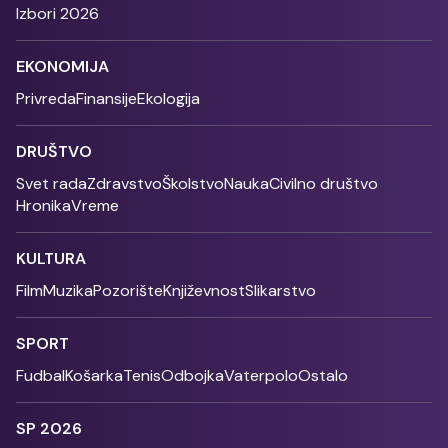
Izbori 2026
EKONOMIJA
Privreda
Finansije
Ekologija
DRUŠTVO
Svet rada
Zdravstvo
Školstvo
Nauka
Civilno društvo
Hronika
Vreme
KULTURA
Film
Muzika
Pozorište
Književnost
Slikarstvo
SPORT
Fudbal
Košarka
Tenis
Odbojka
Vaterpolo
Ostalo
SP 2026