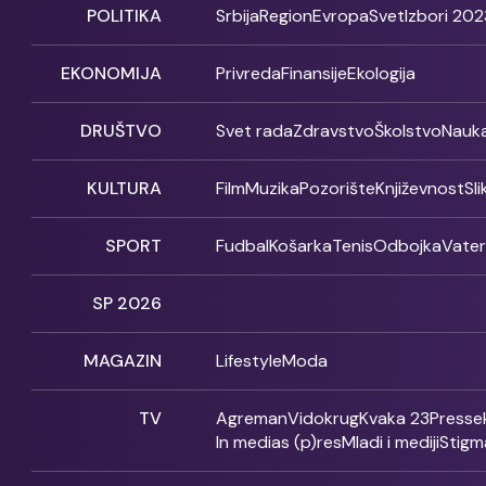
POLITIKA
Srbija
Region
Evropa
Svet
Izbori 202
EKONOMIJA
Privreda
Finansije
Ekologija
DRUŠTVO
Svet rada
Zdravstvo
Školstvo
Nauk
KULTURA
Film
Muzika
Pozorište
Književnost
Sl
SPORT
Fudbal
Košarka
Tenis
Odbojka
Vate
SP 2026
MAGAZIN
Lifestyle
Moda
TV
Agreman
Vidokrug
Kvaka 23
Presse
In medias (p)res
Mladi i mediji
Stigm