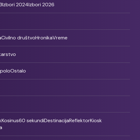
3
Izbori 2024
Izbori 2026
a
Civilno društvo
Hronika
Vreme
ikarstvo
rpolo
Ostalo
k
Kosinus
60 sekundi
Destinacija
Reflektor
Kiosk
a