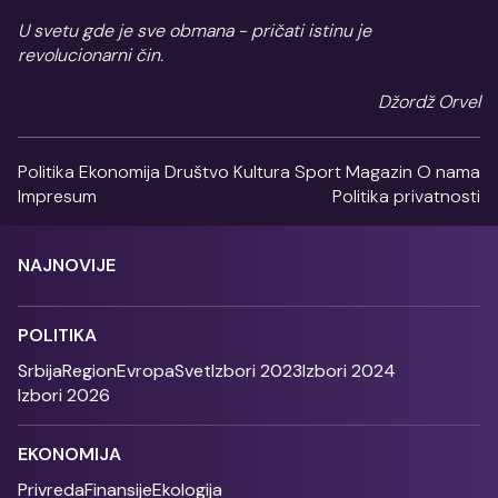
U svetu gde je sve obmana - pričati istinu je
revolucionarni čin.
Džordž Orvel
Politika
Ekonomija
Društvo
Kultura
Sport
Magazin
O nama
Impresum
Politika privatnosti
NAJNOVIJE
POLITIKA
Srbija
Region
Evropa
Svet
Izbori 2023
Izbori 2024
Izbori 2026
EKONOMIJA
Privreda
Finansije
Ekologija