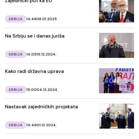
Zajednički put ka EU
SRBIJA
14:48
08.01.2025.
Na Srbiju se i danas juriša
SRBIJA
14:05
15.12.2024.
Kako radi državna uprava
SRBIJA
15:00
04.12.2024.
Nastavak zajedničkih projekata
SRBIJA
14:49
01.12.2024.