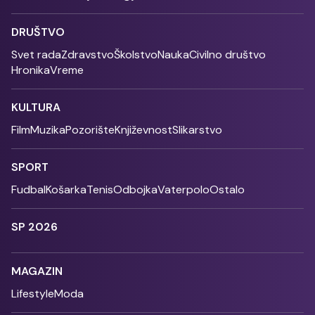
DRUŠTVO
Svet rada
Zdravstvo
Školstvo
Nauka
Civilno društvo
Hronika
Vreme
KULTURA
Film
Muzika
Pozorište
Književnost
Slikarstvo
SPORT
Fudbal
Košarka
Tenis
Odbojka
Vaterpolo
Ostalo
SP 2026
MAGAZIN
Lifestyle
Moda