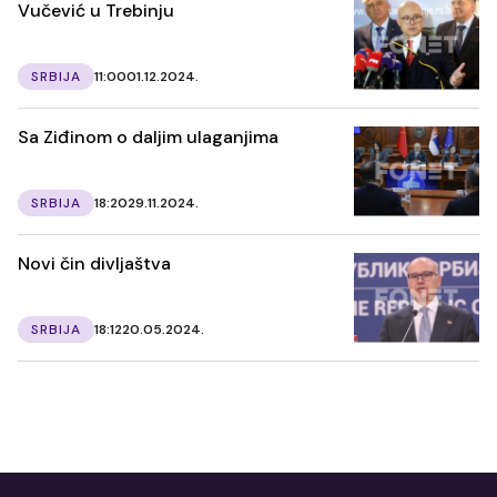
Vučević u Trebinju
SRBIJA
11:00
01.12.2024.
Sa Ziđinom o daljim ulaganjima
SRBIJA
18:20
29.11.2024.
Novi čin divljaštva
SRBIJA
18:12
20.05.2024.